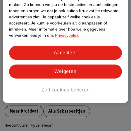
maken.
Zo kunnen we jou de beste acties en aanbiedingen
tonen en zorgen we dat je ook buiten Kruidvat.be relevante
Etiketinformatie
advertenties ziet.
Je bepaalt zelf welke cookies je
accepteert.
Je kunt je voorkeuren altijd aanpassen of
intrekken.
Meer informatie over hoe we je gegevens
Nature Impact Score
verwerken lees je in ons
Privacybeleid
.
Dit product heeft (nog) geen Nature
Impact Score.
Accepteer
Meer informatie
Weigeren
Bestel & Bezorginformatie
Zelf cookies beheren
Bekijk ook
Meer
Kruidvat
Alle Seksspeeltjes
Hoe controleren wij de reviews?