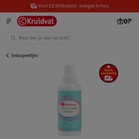
Voor 22:00 besteld, morgen in huis
0
.
00
Seksspeeltjes