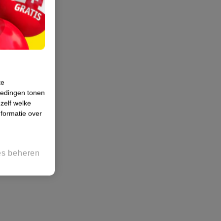
te
iedingen tonen
 zelf welke
formatie over
es beheren