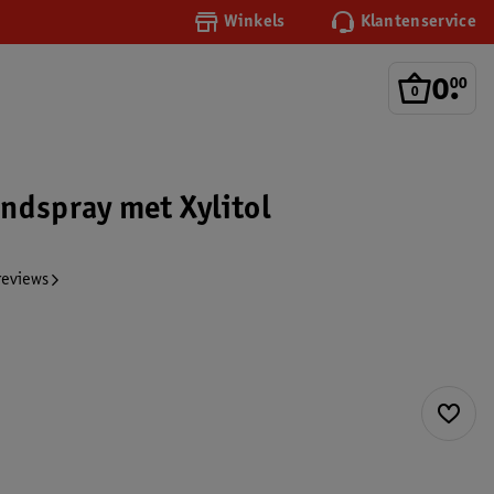
Winkels
Klantenservice
0
.
00
ndspray met Xylitol
reviews