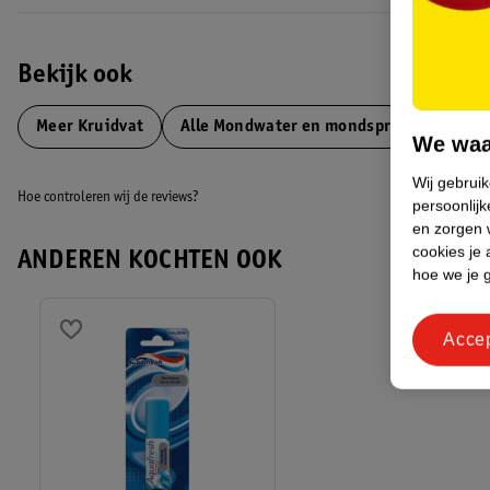
Bekijk ook
Meer
Kruidvat
Alle Mondwater en mondspray
We waa
Wij gebrui
Hoe controleren wij de reviews?
persoonlijk
en zorgen w
cookies je 
ANDEREN KOCHTEN OOK
hoe we je 
Acce