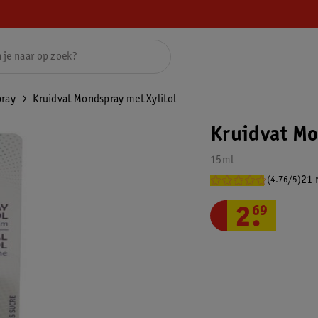
ray
Kruidvat Mondspray met Xylitol
Kruidvat Mo
15ml
21 
(4.76/5)
2
.
69