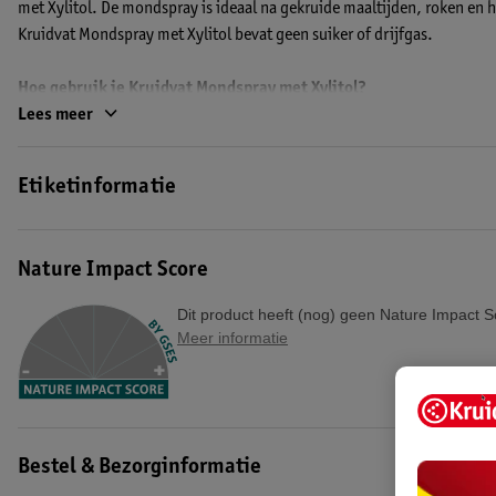
met Xylitol. De mondspray is ideaal na gekruide maaltijden, roken en 
Kruidvat Mondspray met Xylitol bevat geen suiker of drijfgas.
Hoe gebruik je Kruidvat Mondspray met Xylitol?
Spray één keer in het midden van je mond. Houd de mondspray buiten 
Lees meer
EAN code:8719179208323,8720674605104
Etiketinformatie
Nature Impact Score
Dit product heeft (nog) geen Nature Impact S
Meer informatie
Bestel & Bezorginformatie