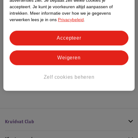
advertenties ziet.
Je bepaalt zelf welke cookies je
Meer informatie
accepteert.
Je kunt je voorkeuren altijd aanpassen of
intrekken.
Meer informatie over hoe we je gegevens
verwerken lees je in ons
Privacybeleid
.
Bestel & Bezorginformatie
Accepteer
Bekijk ook
Weigeren
Meer
Kruidvat
Alle Doucheschuim
Zelf cookies beheren
Hoe controleren wij de reviews?
Kruidvat Club