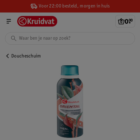
Voor 22:00 besteld, morgen in huis
0
.
00
Doucheschuim