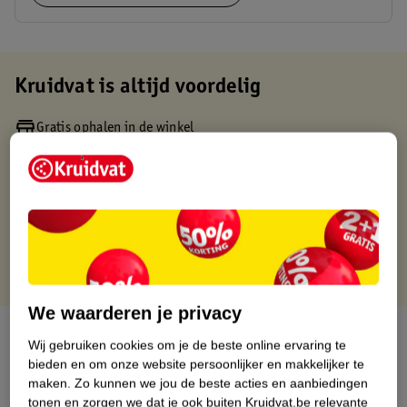
Kruidvat is altijd voordelig
Gratis ophalen in de winkel
Op werkdagen voor 22:00 uur besteld, volgende dag in huis
Gratis thuisbezorgd vanaf 50.00
Gratis retourneren binnen 30 dagen
Gratis punten met je Kruidvat kaart
We waarderen je privacy
Over dit product
Wij gebruiken cookies om je de beste online ervaring te
bieden en om onze website persoonlijker en makkelijker te
Productinformatie
maken.
Zo kunnen we jou de beste acties en aanbiedingen
tonen en zorgen we dat je ook buiten Kruidvat.be relevante