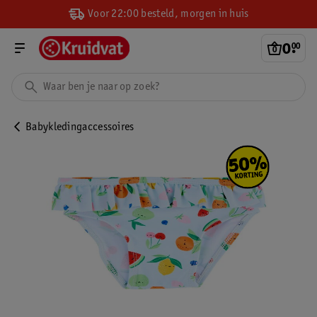
Voor 22:00 besteld, morgen in huis
0
.
00
Babykledingaccessoires