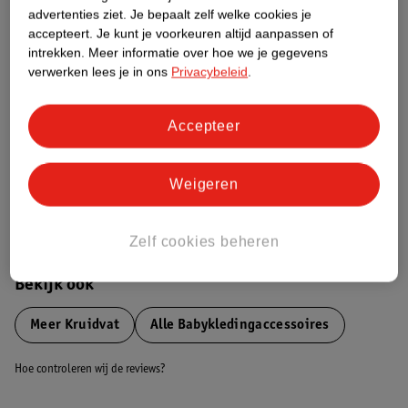
advertenties ziet.
Je bepaalt zelf welke cookies je
Etiketinformatie
accepteert.
Je kunt je voorkeuren altijd aanpassen of
intrekken.
Meer informatie over hoe we je gegevens
verwerken lees je in ons
Privacybeleid
.
Nature Impact Score
Dit product heeft (nog) geen Nature
Impact Score.
Accepteer
Meer informatie
Weigeren
Bestel & Bezorginformatie
Zelf cookies beheren
Bekijk ook
Meer
Kruidvat
Alle Babykledingaccessoires
Hoe controleren wij de reviews?