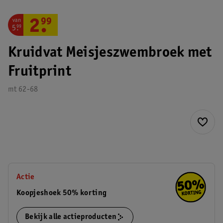
van
2
.
99
5
.
99
Kruidvat Meisjeszwembroek met
Fruitprint
mt 62-68
Actie
Koopjeshoek 50% korting
Bekijk alle actieproducten