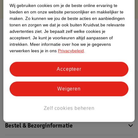
Wij gebruiken cookies om je de beste online ervaring te
bieden en om onze website persoonlijker en makkelijker te
maken.
Zo kunnen we jou de beste acties en aanbiedingen
tonen en zorgen we dat je ook buiten Kruidvat.be relevante
Over dit product
advertenties ziet.
Je bepaalt zelf welke cookies je
accepteert.
Je kunt je voorkeuren altijd aanpassen of
Productinformatie
intrekken.
Meer informatie over hoe we je gegevens
verwerken lees je in ons
Privacybeleid
.
Etiketinformatie
Accepteer
Nature Impact Score
Dit product heeft (nog) geen Nature
Weigeren
Impact Score.
Meer informatie
Zelf cookies beheren
Bestel & Bezorginformatie