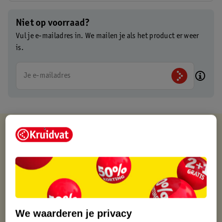
Niet op voorraad?
Vul je e-mailadres in. We mailen je als het product er weer
is.
Je e-mailadres
Kruidvat is altijd voordelig
Gratis ophalen in de winkel
Op werkdagen voor 22:00 uur besteld, volgende dag in huis
Gratis thuisbezorgd vanaf 50.00
Gratis retourneren binnen 30 dagen
Gratis punten met je Kruidvat kaart
We waarderen je privacy