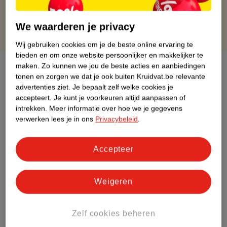
Gratis punten met je Kruidvat kaart
We waarderen je privacy
Wij gebruiken cookies om je de beste online ervaring te
bieden en om onze website persoonlijker en makkelijker te
Over dit product
maken.
Zo kunnen we jou de beste acties en aanbiedingen
tonen en zorgen we dat je ook buiten Kruidvat.be relevante
advertenties ziet.
Je bepaalt zelf welke cookies je
Productinformatie
accepteert.
Je kunt je voorkeuren altijd aanpassen of
intrekken.
Meer informatie over hoe we je gegevens
verwerken lees je in ons
Privacybeleid
.
Etiketinformatie
Accepteer
Nature Impact Score
Rood (-) = hoge impact op het milieu.
Groen (+) = lage impact op het milieu.
Weigeren
Gebaseerd op wereldwijde
gemiddelden.
Zelf cookies beheren