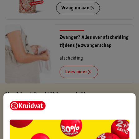
Vraag nu aan
Zwanger? Alles over afscheiding
tijdens je zwangerschap
afscheiding
Lees meer
Kruidvat is altijd voordelig
Gratis ophalen in de winkel
Op werkdagen voor 22:00 uur besteld, volgende dag in huis
Gratis thuisbezorgd vanaf 50.00
Gratis retourneren binnen 30 dagen