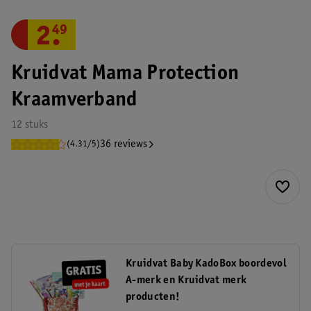
2
.
49
Kruidvat Mama Protection
Kraamverband
12 stuks
36 reviews
(4.31/5)
Kruidvat Baby KadoBox boordevol
A-merk en Kruidvat merk
producten!