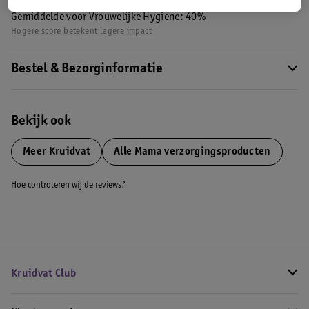
Nature Impact Score: 52%
Gemiddelde voor Vrouwelijke Hygiëne: 40%
Hogere score betekent lagere impact
Bestel & Bezorginformatie
Bekijk ook
Meer
Kruidvat
Alle Mama verzorgingsproducten
Hoe controleren wij de reviews?
Kruidvat Club