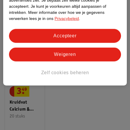
advertenties ziet.
Je bepaalt zelf welke cookies je
accepteert.
Je kunt je voorkeuren altijd aanpassen of
Bekijk ook
intrekken.
Meer informatie over hoe we je gegevens
verwerken lees je in ons
Privacybeleid
.
Meer
Kruidvat
Alle Magnesium
Accepteer
ANDEREN KOCHTEN OOK
Weigeren
Zelf cookies beheren
3
.
49
Kruidvat
Calcium &
Magnesium
20 stuks
Bruistabletten