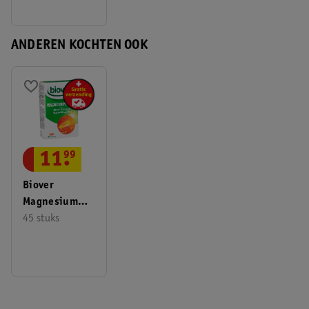
ANDEREN KOCHTEN OOK
11
.
99
Biover
Magnesium
Forte
45 stuks
Tabletten