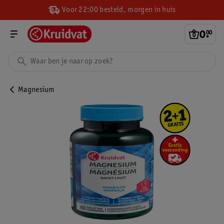
Voor 22:00 besteld, morgen in huis
0
.
00
Magnesium