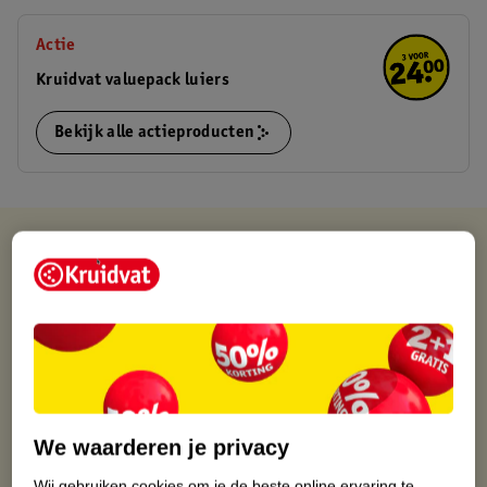
Actie
Kruidvat valuepack luiers
Bekijk alle actieproducten
Kruidvat is altijd voordelig
Gratis ophalen in de winkel
Op werkdagen voor 22:00 uur besteld, volgende dag in huis
Gratis thuisbezorgd vanaf 50.00
Gratis retourneren binnen 30 dagen
Gratis punten met je Kruidvat kaart
We waarderen je privacy
Wij gebruiken cookies om je de beste online ervaring te