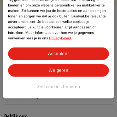
bieden en om onze website persoonlijker en makkelijker te
maken.
Zo kunnen we jou de beste acties en aanbiedingen
Over dit product
tonen en zorgen we dat je ook buiten Kruidvat.be relevante
advertenties ziet.
Je bepaalt zelf welke cookies je
Productinformatie
accepteert.
Je kunt je voorkeuren altijd aanpassen of
intrekken.
Meer informatie over hoe we je gegevens
verwerken lees je in ons
Privacybeleid
.
Etiketinformatie
Accepteer
Nature Impact Score
Dit product heeft (nog) geen Nature
Weigeren
Impact Score.
Meer informatie
Zelf cookies beheren
Bestel & Bezorginformatie