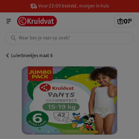
Voor 22:00 besteld, morgen in huis
0
.
00
Luierbroekjes maat 6