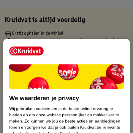
Kruidvat is altijd voordelig
Gratis ophalen in de winkel
Op werkdagen voor 22:00 uur besteld, volgende dag in huis
Gratis thuisbezorgd vanaf 50.00
Gratis retourneren binnen 30 dagen
Gratis punten met je Kruidvat kaart
We waarderen je privacy
Over dit product
Wij gebruiken cookies om je de beste online ervaring te
Productinformatie
bieden en om onze website persoonlijker en makkelijker te
maken.
Zo kunnen we jou de beste acties en aanbiedingen
tonen en zorgen we dat je ook buiten Kruidvat.be relevante
Etiketinformatie