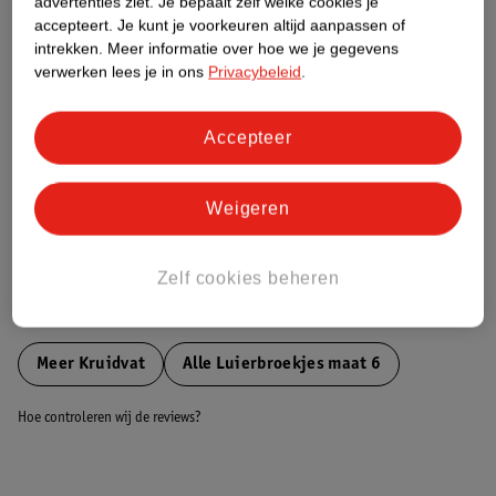
advertenties ziet.
Je bepaalt zelf welke cookies je
accepteert.
Je kunt je voorkeuren altijd aanpassen of
intrekken.
Meer informatie over hoe we je gegevens
Nature Impact Score
verwerken lees je in ons
Privacybeleid
.
Dit product heeft (nog) geen Nature
Impact Score.
Accepteer
Meer informatie
Weigeren
Bestel & Bezorginformatie
Zelf cookies beheren
Bekijk ook
Meer
Kruidvat
Alle Luierbroekjes maat 6
Hoe controleren wij de reviews?