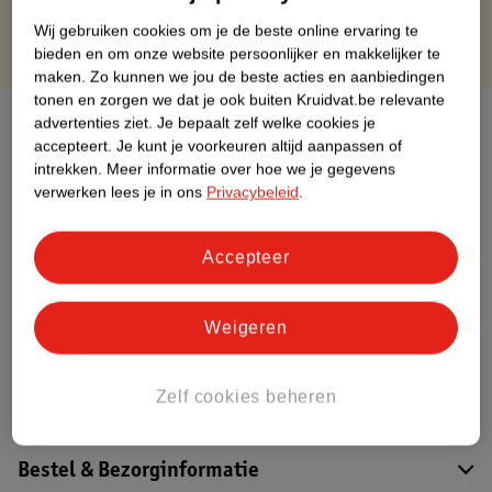
Wij gebruiken cookies om je de beste online ervaring te
bieden en om onze website persoonlijker en makkelijker te
maken.
Zo kunnen we jou de beste acties en aanbiedingen
tonen en zorgen we dat je ook buiten Kruidvat.be relevante
Over dit product
advertenties ziet.
Je bepaalt zelf welke cookies je
accepteert.
Je kunt je voorkeuren altijd aanpassen of
intrekken.
Meer informatie over hoe we je gegevens
Productinformatie
verwerken lees je in ons
Privacybeleid
.
Etiketinformatie
Accepteer
Nature Impact Score
Weigeren
Dit product heeft (nog) geen Nature
Impact Score.
Meer informatie
Zelf cookies beheren
Bestel & Bezorginformatie