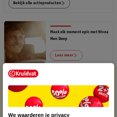
Bekijk alle actieproducten
Maak elk moment epic met Nivea
Men Deep
Lees meer
Kruidvat is altijd voordelig
Gratis ophalen in de winkel
Op werkdagen voor 22:00 uur besteld, volgende dag in huis
Gratis thuisbezorgd vanaf 50.00
Gratis retourneren binnen 30 dagen
Gratis punten met je Kruidvat kaart
We waarderen je privacy