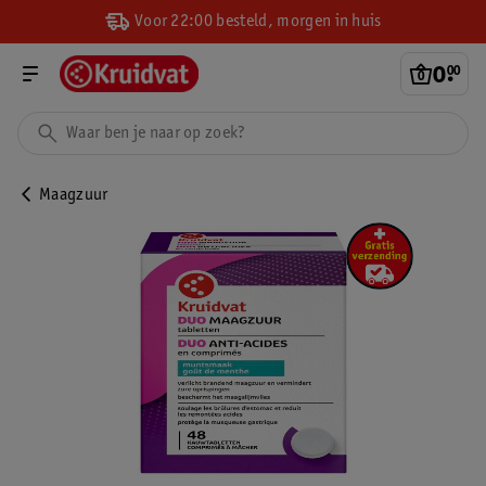
Voor 22:00 besteld, morgen in huis
0
.
00
Maagzuur