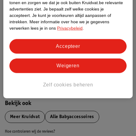
tonen en zorgen we dat je ook buiten Kruidvat.be relevante
advertenties ziet.
Je bepaalt zelf welke cookies je
accepteert.
Je kunt je voorkeuren altijd aanpassen of
Etiketinformatie
intrekken.
Meer informatie over hoe we je gegevens
verwerken lees je in ons
Privacybeleid
.
Nature Impact Score
Dit product heeft (nog) geen Nature
Accepteer
Impact Score.
Meer informatie
Weigeren
Bestel & Bezorginformatie
Zelf cookies beheren
Bekijk ook
Meer
Kruidvat
Alle Babyaccessoires
Hoe controleren wij de reviews?