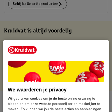
Bekijk alle actieproducten
Kruidvat is altijd voordelig
Gratis ophalen in de winkel
Op werkdagen voor 22:00 uur besteld, volgende dag in huis
Gratis thuisbezorgd vanaf 50.00
Gratis retourneren binnen 30 dagen
Gratis punten met je Kruidvat kaart
We waarderen je privacy
Over dit product
Wij gebruiken cookies om je de beste online ervaring te
bieden en om onze website persoonlijker en makkelijker te
maken.
Zo kunnen we jou de beste acties en aanbiedingen
Productinformatie