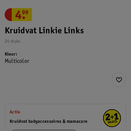
4
.
99
Kruidvat Linkie Links
24 stuks
Kleur
Multicolor
Actie
Kruidvat babyaccessoires & mamacare