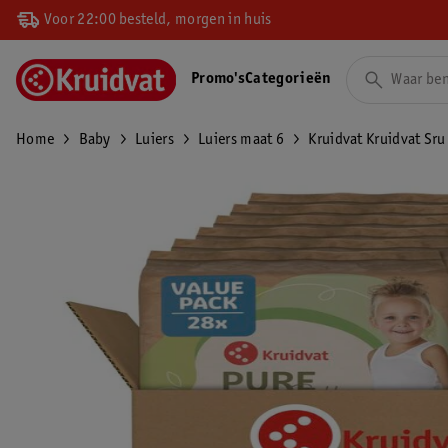
Voor 22:00 besteld, morgen in huis
Promo's
Categorieën
Home
Baby
Luiers
Luiers maat 6
Kruidvat Kruidvat Sru