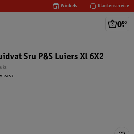
Winkels
Klantenservice
0
.
00
uidvat Sru P&S Luiers Xl 6X2
tuks
eviews