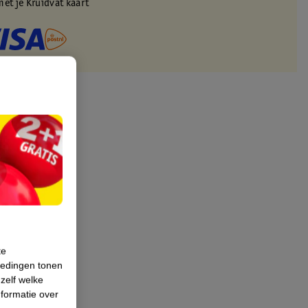
met je Kruidvat kaart
te
iedingen tonen
 zelf welke
formatie over