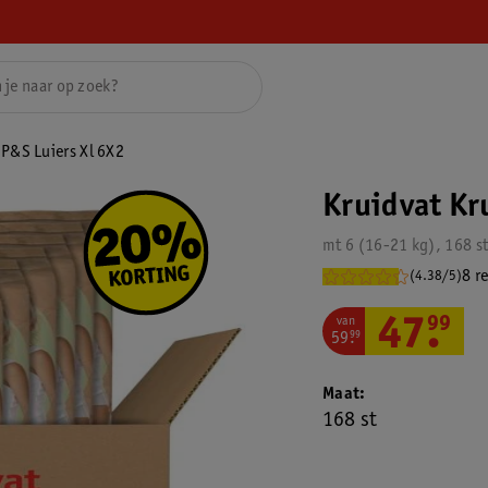
 P&S Luiers Xl 6X2
Kruidvat Kr
mt 6 (16-21 kg), 168 s
8 r
(4.38/5)
van
47
.
99
59
.
99
Maat
168 st