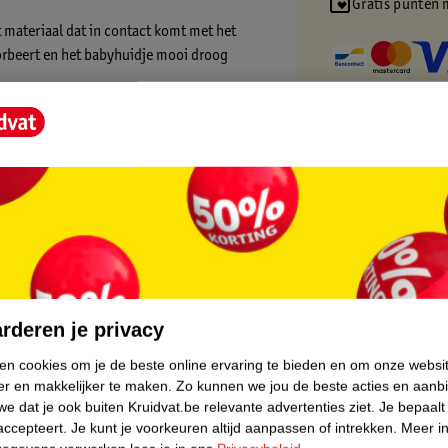
Gratis punten 
t materiaal dat in contact komt met het
sorbeert en het babyhuidje mooi droog
akkingen om de ecologische voetafdruk van
king is gemaakt van 100% nieuwe
. Bovendien is het onze eerste CO2-
iteit. Goed voor je kindje en een stukje
oen wij ons best om duurzaamheid beter
core.
rderen je privacy
ken cookies om je de beste online ervaring te bieden en om onze websi
rlatende materialen die in contact komen
er en makkelijker te maken.
Zo kunnen we jou de beste acties en aanb
dermatologisch getest
e dat je ook buiten Kruidvat.be relevante advertenties ziet.
Je bepaalt
k CO2-neutraal. Waar dat nog niet lukt,
accepteert.
Je kunt je voorkeuren altijd aanpassen of intrekken.
Meer in
oot met de aanplant van bomen.