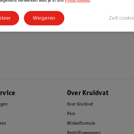
gegevens verwerken lees je in ons
Privacybeleid
.
t
pteer
Weigeren
Zelf cooki
n gezonder babyhuidje
orm
g. Als je de luier in het midden kunt sluiten,
en? Probeer dan eens een grotere maat.
rvice
Over Kruidvat
agen
Over Kruidvat
Pers
eren
Winkelformule
Bedrijfsgegevens