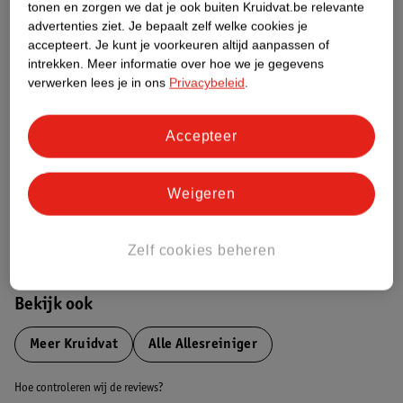
tonen en zorgen we dat je ook buiten Kruidvat.be relevante
advertenties ziet.
Je bepaalt zelf welke cookies je
Etiketinformatie
accepteert.
Je kunt je voorkeuren altijd aanpassen of
intrekken.
Meer informatie over hoe we je gegevens
verwerken lees je in ons
Privacybeleid
.
Nature Impact Score
Dit product heeft (nog) geen Nature
Accepteer
Impact Score.
Meer informatie
Weigeren
Bestel & Bezorginformatie
Zelf cookies beheren
Bekijk ook
Meer
Kruidvat
Alle Allesreiniger
Hoe controleren wij de reviews?