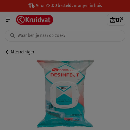
Voor 22:00 besteld, morgen in huis
0
.
00
Allesreiniger