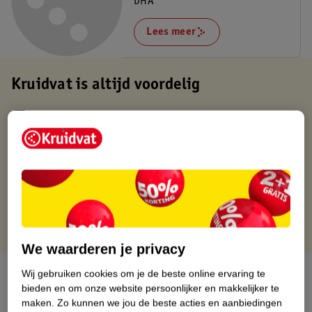
DHA
Lees meer
Kruidvat is altijd voordelig
Gratis ophalen in de winkel
Op werkdagen voor 22:00 uur besteld, volgende dag in huis
Gratis thuisbezorgd vanaf 50.00
Gratis retourneren binnen 30 dagen
Gratis punten met je Kruidvat kaart
We waarderen je privacy
Over dit product
Wij gebruiken cookies om je de beste online ervaring te
bieden en om onze website persoonlijker en makkelijker te
maken.
Zo kunnen we jou de beste acties en aanbiedingen
Productinformatie