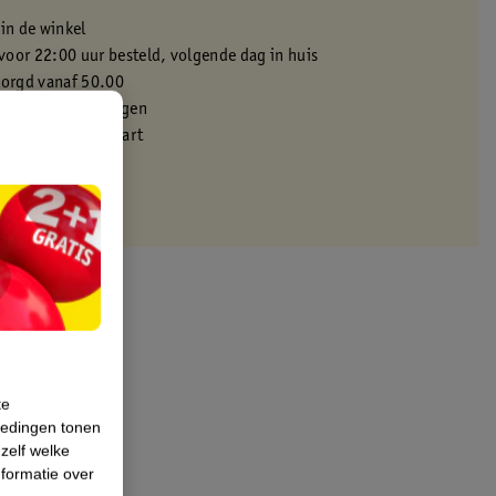
 in de winkel
oor 22:00 uur besteld, volgende dag in huis
zorgd vanaf 50.00
eren binnen 30 dagen
met je Kruidvat kaart
te
iedingen tonen
 zelf welke
formatie over