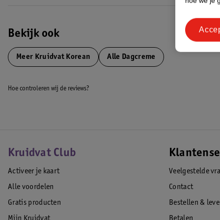
hoe we je 
Acce
Bekijk ook
Meer
Kruidvat Korean
Alle Dagcreme
Hoe controleren wij de reviews?
Kruidvat Club
Klantense
Activeer je kaart
Veelgestelde vr
Alle voordelen
Contact
Gratis producten
Bestellen & lev
Mijn Kruidvat
Betalen