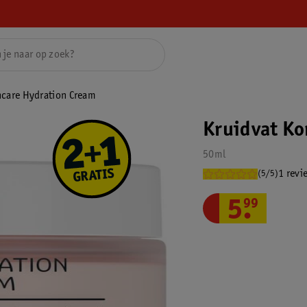
ncare Hydration Cream
Kruidvat Ko
50ml
1 revi
(5/5)
5
.
99