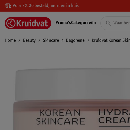
Voor 22:00 besteld, morgen in huis
Promo's
Categorieën
Home
Beauty
Skincare
Dagcreme
Kruidvat Korean Ski