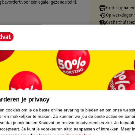
g bevordert voor een egale, gezonde teint.
Gratis ophalen
Op werkdagen v
Gratis thuisbe
Gratis retourn
Gratis punten 
na het aanbrengen van een serum. Verdeel
mijd je oogcontouren.
core.
rderen je privacy
ken cookies om je de beste online ervaring te bieden en om onze websi
er en makkelijker te maken.
Zo kunnen we jou de beste acties en aanb
e dat je ook buiten Kruidvat.be relevante advertenties ziet.
Je bepaalt
accepteert.
Je kunt je voorkeuren altijd aanpassen of intrekken.
Meer in