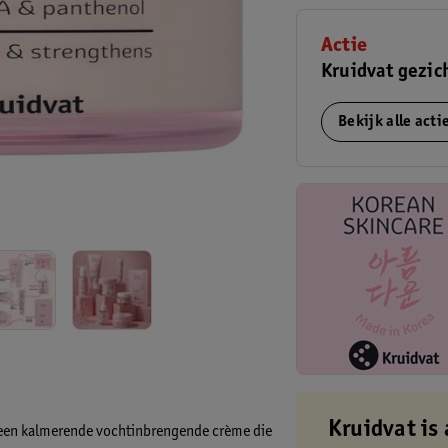
Actie
Kruidvat gezic
Bekijk alle act
Kruidvat is 
s een kalmerende vochtinbrengende crème die