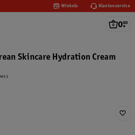
Winkels
Klantenservice
0
.
00
rean Skincare Hydration Cream
ews