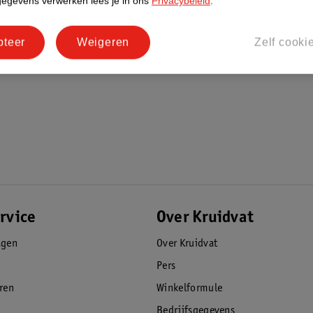
gegevens verwerken lees je in ons
Privacybeleid
.
pteer
Weigeren
Zelf cooki
rvice
Over Kruidvat
agen
Over Kruidvat
Pers
eren
Winkelformule
Bedrijfsgegevens