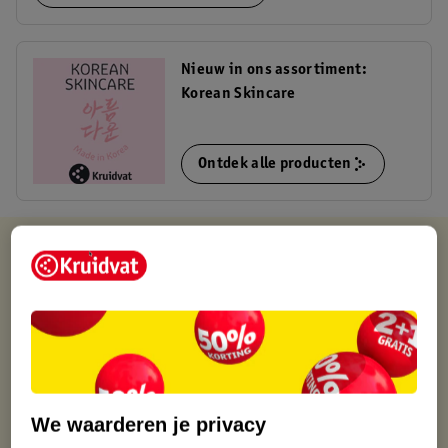
Nieuw in ons assortiment:
Korean Skincare
Ontdek alle producten
Kruidvat is altijd voordelig
Gratis ophalen in de winkel
Op werkdagen voor 22:00 uur besteld, volgende dag in huis
Gratis thuisbezorgd vanaf 50.00
Gratis retourneren binnen 30 dagen
Gratis punten met je Kruidvat kaart
We waarderen je privacy