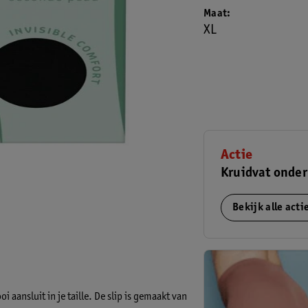
Maat
XL
Actie
Kruidvat onde
Bekijk alle act
 aansluit in je taille. De slip is gemaakt van