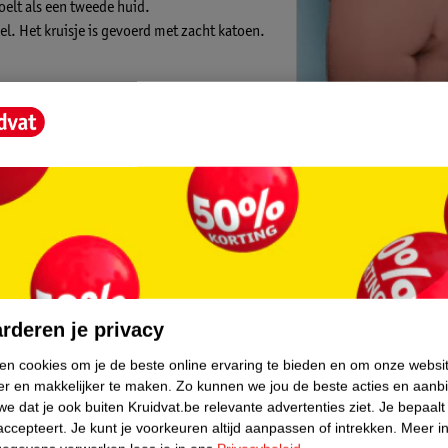
oelt als een tweede huid.
l. Het kruisje is gevoerd met zacht katoen.
 Niet bleken, niet drogen in de
ijke kleuren.
Kruidvat is 
Gratis ophalen
Op werkdagen v
Gratis thuisbe
Gratis retourn
core.
Gratis punten 
rderen je privacy
ken cookies om je de beste online ervaring te bieden en om onze websi
er en makkelijker te maken.
Zo kunnen we jou de beste acties en aanb
e dat je ook buiten Kruidvat.be relevante advertenties ziet.
Je bepaalt
accepteert.
Je kunt je voorkeuren altijd aanpassen of intrekken.
Meer in