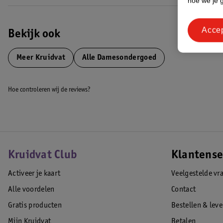
hoe we je 
Acce
Bekijk ook
Meer
Kruidvat
Alle Damesondergoed
Hoe controleren wij de reviews?
Kruidvat Club
Klantense
Activeer je kaart
Veelgestelde vr
Alle voordelen
Contact
Gratis producten
Bestellen & lev
Mijn Kruidvat
Betalen