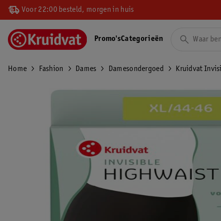
Voor 22:00 besteld, morgen in huis
Promo's
Categorieën
Home
Fashion
Dames
Damesondergoed
Kruidvat Invi