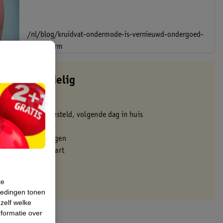
/nl/blog/kruidvat-ondermode-is-vernieuwd-ondergoed-
in-topvorm
altijd voordelig
 in de winkel
oor 22:00 uur besteld, volgende dag in huis
zorgd vanaf 50.00
eren binnen 30 dagen
met je Kruidvat kaart
te
iedingen tonen
 zelf welke
formatie over