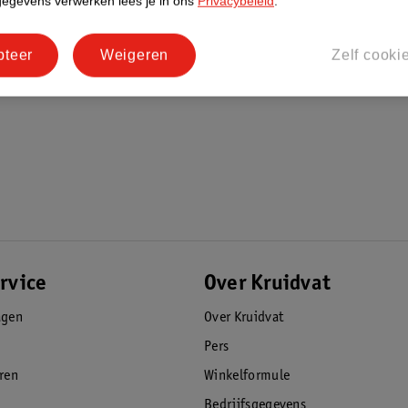
gegevens verwerken lees je in ons
Privacybeleid
.
pteer
Weigeren
Zelf cooki
rvice
Over Kruidvat
agen
Over Kruidvat
Pers
eren
Winkelformule
Bedrijfsgegevens