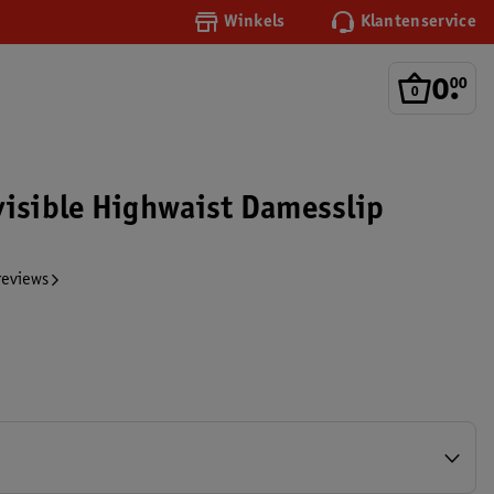
Winkels
Klantenservice
0
.
00
visible Highwaist Damesslip
reviews