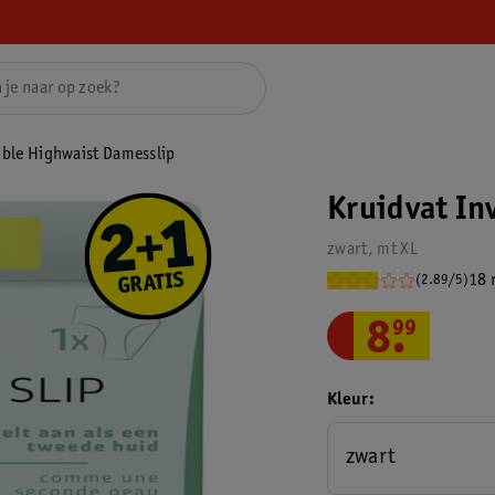
sible Highwaist Damesslip
Kruidvat In
zwart, mt XL
18 
(2.89/5)
8
.
99
Kleur
zwart