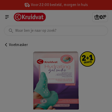
Voor 22:00 besteld, morgen in huis
0
.
00
Voetmasker