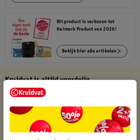
Dit product is verkozen tot
Huimerk Product van 2026!
Bekijk hier alle artikelen
Kruidvat is altijd voordelig
Gratis ophalen in de winkel
Op werkdagen voor 22:00 uur besteld, volgende dag in huis
Gratis thuisbezorgd vanaf 50.00
Gratis retourneren binnen 30 dagen
Gratis punten met je Kruidvat kaart