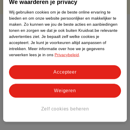
We waarderen je privacy
Wij gebruiken cookies om je de beste online ervaring te
bieden en om onze website persoonlijker en makkelijker te
Over dit product
maken.
Zo kunnen we jou de beste acties en aanbiedingen
tonen en zorgen we dat je ook buiten Kruidvat.be relevante
Productinformatie
advertenties ziet.
Je bepaalt zelf welke cookies je
accepteert.
Je kunt je voorkeuren altijd aanpassen of
intrekken.
Meer informatie over hoe we je gegevens
Etiketinformatie
verwerken lees je in ons
Privacybeleid
.
Nature Impact Score
Accepteer
Dit product heeft (nog) geen Nature
Impact Score.
Weigeren
Meer informatie
Zelf cookies beheren
Bestel & Bezorginformatie