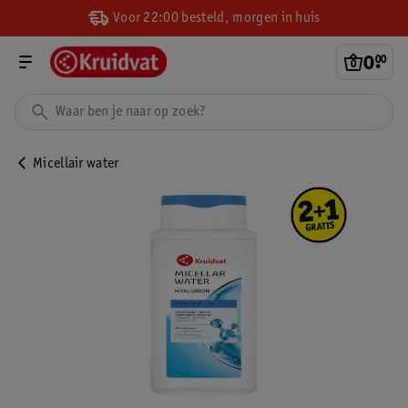
Voor 22:00 besteld, morgen in huis
0
.
00
Micellair water