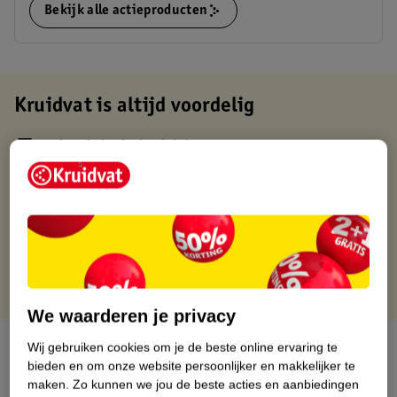
Bekijk alle actieproducten
Kruidvat is altijd voordelig
Gratis ophalen in de winkel
Op werkdagen voor 22:00 uur besteld, volgende dag in huis
Gratis thuisbezorgd vanaf 50.00
Gratis retourneren binnen 30 dagen
Gratis punten met je Kruidvat kaart
We waarderen je privacy
Over dit product
Wij gebruiken cookies om je de beste online ervaring te
bieden en om onze website persoonlijker en makkelijker te
maken.
Zo kunnen we jou de beste acties en aanbiedingen
Productinformatie