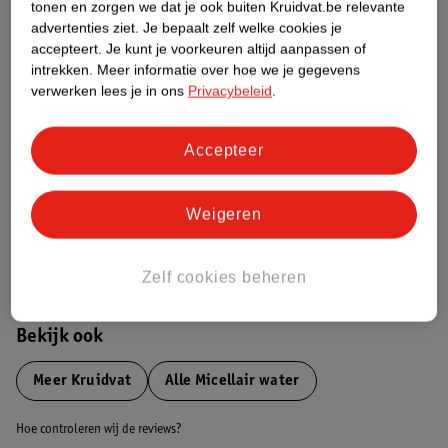
tonen en zorgen we dat je ook buiten Kruidvat.be relevante
advertenties ziet.
Je bepaalt zelf welke cookies je
Etiketinformatie
accepteert.
Je kunt je voorkeuren altijd aanpassen of
intrekken.
Meer informatie over hoe we je gegevens
verwerken lees je in ons
Privacybeleid
.
Nature Impact Score
Dit product heeft (nog) geen Nature
Accepteer
Impact Score.
Meer informatie
Weigeren
Bestel & Bezorginformatie
Zelf cookies beheren
Bekijk ook
Meer
Kruidvat
Alle Micellair water
Hoe controleren wij de reviews?