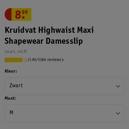
8
.
99
Kruidvat Highwaist Maxi
Shapewear Damesslip
zwart, mt M
64 reviews
(3.86/5)
Kleur
Zwart
Maat
M