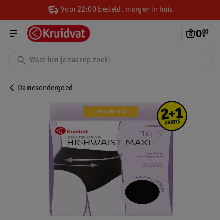
Voor 22:00 besteld, morgen in huis
0
.
00
Damesondergoed