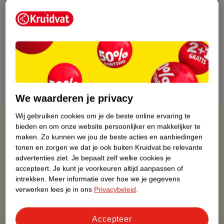
Perfecte wenkbrauwen maken
Wil je perfecte statement brows?
Ontdek ons stappenplan en onze
tips en maak jouw perfecte
wenkbrauwen.
Lees meer
We waarderen je privacy
Wij gebruiken cookies om je de beste online ervaring te
Kruidvat is altijd voordelig
bieden en om onze website persoonlijker en makkelijker te
maken.
Zo kunnen we jou de beste acties en aanbiedingen
Gratis ophalen in de winkel
tonen en zorgen we dat je ook buiten Kruidvat.be relevante
advertenties ziet.
Je bepaalt zelf welke cookies je
Op werkdagen voor 22:00 uur besteld, volgende dag in huis
accepteert.
Je kunt je voorkeuren altijd aanpassen of
Gratis thuisbezorgd vanaf 50.00
intrekken.
Meer informatie over hoe we je gegevens
Gratis retourneren binnen 30 dagen
verwerken lees je in ons
Privacybeleid
.
Gratis punten met je Kruidvat kaart
Accepteer