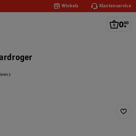
Winkels
Klantenservice
0
.
00
ardroger
iews