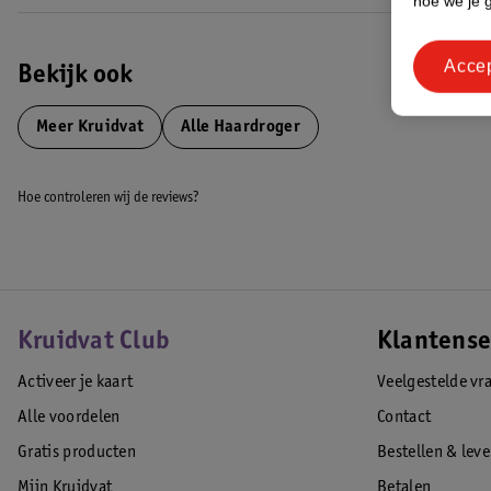
hoe we je 
Acce
Bekijk ook
Meer
Kruidvat
Alle Haardroger
Hoe controleren wij de reviews?
Kruidvat Club
Klantense
Activeer je kaart
Veelgestelde vr
Alle voordelen
Contact
Gratis producten
Bestellen & lev
Mijn Kruidvat
Betalen