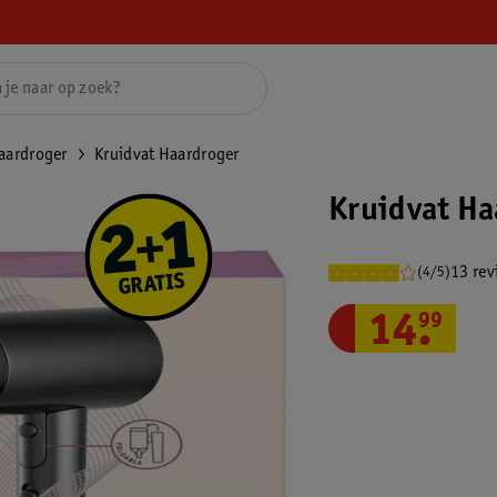
aardroger
Kruidvat Haardroger
Kruidvat Ha
13 rev
(4/5)
14
.
99