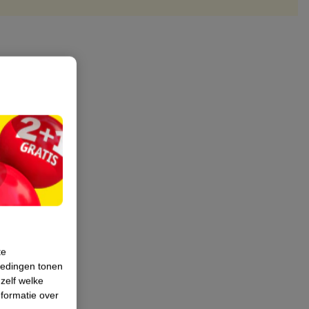
te
iedingen tonen
 zelf welke
formatie over