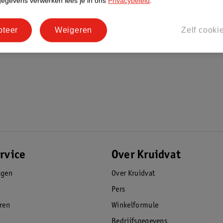
gegevens verwerken lees je in ons
Privacybeleid
.
pteer
Weigeren
Zelf cooki
rvice
Over Kruidvat
agen
Over Kruidvat
Pers
eren
Winkelformule
Bedrijfsgegevens