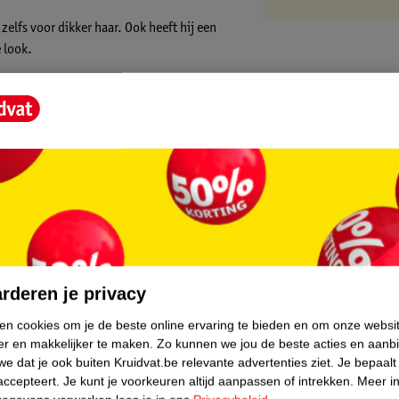
 zelfs voor dikker haar. Ook heeft hij een
 look.
gen en makkelijk mee te nemen is.
core.
rderen je privacy
ken cookies om je de beste online ervaring te bieden en om onze websi
er en makkelijker te maken.
Zo kunnen we jou de beste acties en aanb
e dat je ook buiten Kruidvat.be relevante advertenties ziet.
Je bepaalt
accepteert.
Je kunt je voorkeuren altijd aanpassen of intrekken.
Meer in