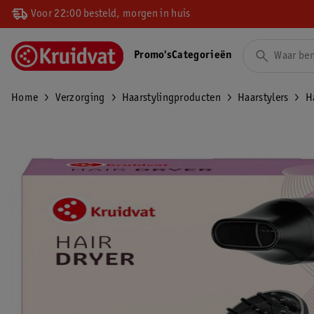
Voor 22:00 besteld, morgen in huis
Promo's
Categorieën
Home
Verzorging
Haarstylingproducten
Haarstylers
H