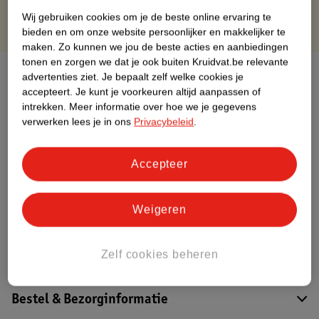
Wij gebruiken cookies om je de beste online ervaring te
bieden en om onze website persoonlijker en makkelijker te
maken.
Zo kunnen we jou de beste acties en aanbiedingen
tonen en zorgen we dat je ook buiten Kruidvat.be relevante
Over dit product
advertenties ziet.
Je bepaalt zelf welke cookies je
accepteert.
Je kunt je voorkeuren altijd aanpassen of
Productinformatie
intrekken.
Meer informatie over hoe we je gegevens
verwerken lees je in ons
Privacybeleid
.
Etiketinformatie
Accepteer
Nature Impact Score
Weigeren
Dit product heeft (nog) geen Nature
Impact Score.
Meer informatie
Zelf cookies beheren
Bestel & Bezorginformatie