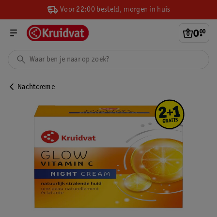
Voor 22:00 besteld, morgen in huis
0
.
00
Nachtcreme