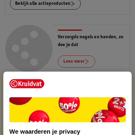
Bekijk alle actieproducten
Verzorgde nagels en handen, zo
doe je dat
Lees meer
Kruidvat is altijd voordelig
Gratis ophalen in de winkel
Op werkdagen voor 22:00 uur besteld, volgende dag in huis
Gratis thuisbezorgd vanaf 50.00
Gratis retourneren binnen 30 dagen
Gratis punten met je Kruidvat kaart
We waarderen je privacy