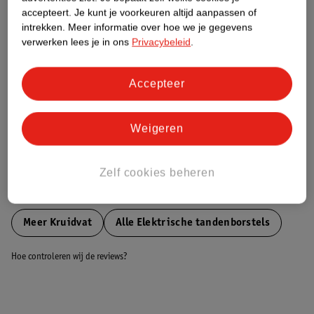
Groen (+) = lage impact op het milieu.
accepteert.
Je kunt je voorkeuren altijd aanpassen of
Gebaseerd op wereldwijde
intrekken.
Meer informatie over hoe we je gegevens
gemiddelden.
verwerken lees je in ons
Privacybeleid
.
Nature Impact Score: 28%
Accepteer
Gemiddelde voor Mondhygiëne: 36%
Hogere score betekent lagere impact
Weigeren
Bestel & Bezorginformatie
Zelf cookies beheren
Bekijk ook
Meer
Kruidvat
Alle Elektrische tandenborstels
Hoe controleren wij de reviews?