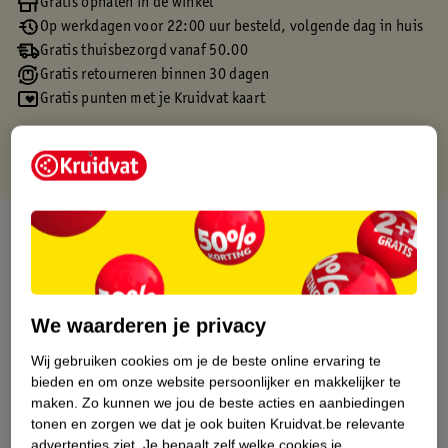
Gratis ophalen in de winkel
Op werkdagen voor 22:00 uur besteld, volgende dag in huis
Gratis thuisbezorgd vanaf 50.00
Gratis retourneren binnen 30 dagen
Gratis punten met je Kruidvat kaart
Over dit product
Productinformatie
We waarderen je privacy
Etiketinformatie
Wij gebruiken cookies om je de beste online ervaring te
bieden en om onze website persoonlijker en makkelijker te
Nature Impact Score
maken.
Zo kunnen we jou de beste acties en aanbiedingen
tonen en zorgen we dat je ook buiten Kruidvat.be relevante
Rood (-) = hoge impact op het milieu.
advertenties ziet.
Je bepaalt zelf welke cookies je