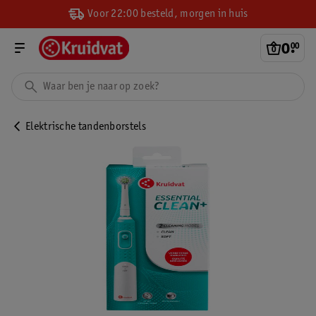
Voor 22:00 besteld, morgen in huis
0
.
00
Elektrische tandenborstels