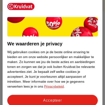
Over dit product
Productinformatie
Etiketinformatie
We waarderen je privacy
Wij gebruiken cookies om je de beste online ervaring te
Nature Impact Score
bieden en om onze website persoonlijker en makkelijker te
maken.
Zo kunnen we jou de beste acties en aanbiedingen
Dit product heeft (nog) geen Nature
tonen en zorgen we dat je ook buiten Kruidvat.be relevante
Impact Score.
advertenties ziet.
Je bepaalt zelf welke cookies je
Meer informatie
accepteert.
Je kunt je voorkeuren altijd aanpassen of
intrekken.
Meer informatie over hoe we je gegevens
verwerken lees je in ons
Privacybeleid
.
Bestel & Bezorginformatie
Accepteer