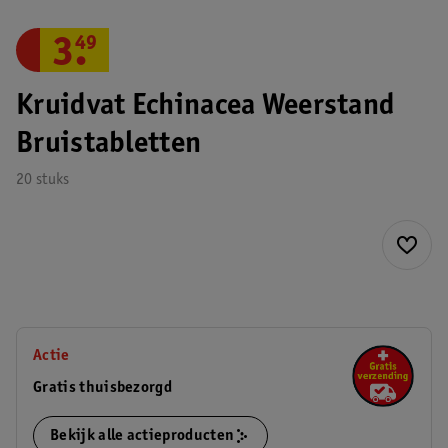
3
.
49
Kruidvat Echinacea Weerstand
Bruistabletten
20 stuks
Actie
Gratis thuisbezorgd
Bekijk alle actieproducten