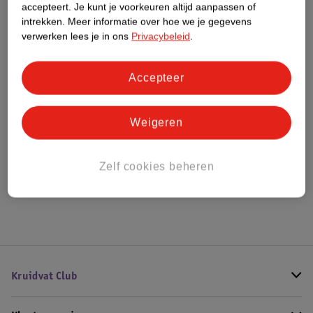
accepteert.
Je kunt je voorkeuren altijd aanpassen of
Meer informatie
intrekken.
Meer informatie over hoe we je gegevens
verwerken lees je in ons
Privacybeleid
.
Bestel & Bezorginformatie
Accepteer
Bekijk ook
Weigeren
Meer
Kruidvat
Alle Doeken, sponzen en borstels
Zelf cookies beheren
Hoe controleren wij de reviews?
Kruidvat Club