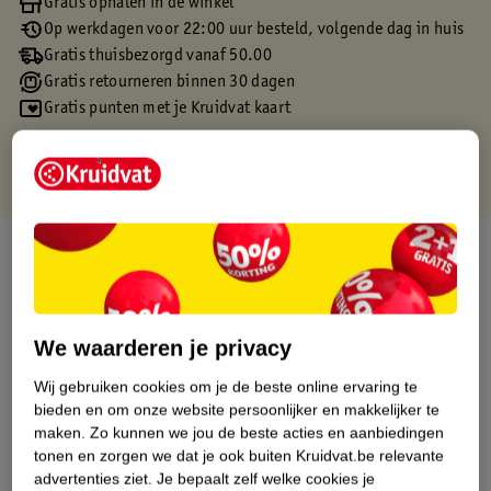
Gratis ophalen in de winkel
Op werkdagen voor 22:00 uur besteld, volgende dag in huis
Gratis thuisbezorgd vanaf 50.00
Gratis retourneren binnen 30 dagen
Gratis punten met je Kruidvat kaart
Over dit product
Productinformatie
We waarderen je privacy
Etiketinformatie
Wij gebruiken cookies om je de beste online ervaring te
bieden en om onze website persoonlijker en makkelijker te
Nature Impact Score
maken.
Zo kunnen we jou de beste acties en aanbiedingen
tonen en zorgen we dat je ook buiten Kruidvat.be relevante
Dit product heeft (nog) geen Nature
advertenties ziet.
Je bepaalt zelf welke cookies je
Impact Score.