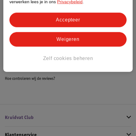
verwerken lees je in ons
Privacybeleid
.
Meer informatie
Accepteer
Bestel & Bezorginformatie
Weigeren
Bekijk ook
Zelf cookies beheren
Meer
Kruidvat
Alle Cameras
Hoe controleren wij de reviews?
Kruidvat Club
Klantenservice