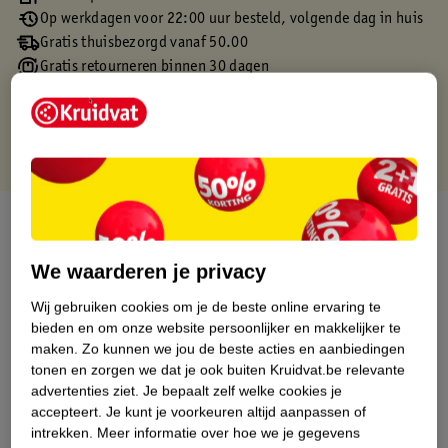
Op werkdagen voor 22:00 uur besteld, volgende dag in huis
Gratis thuisbezorgd vanaf 50.00
Gratis retourneren binnen 30 dagen
Gratis punten met je Kruidvat kaart
Over dit product
Productinformatie
We waarderen je privacy
Wij gebruiken cookies om je de beste online ervaring te
Etiketinformatie
bieden en om onze website persoonlijker en makkelijker te
maken.
Zo kunnen we jou de beste acties en aanbiedingen
tonen en zorgen we dat je ook buiten Kruidvat.be relevante
Nature Impact Score
advertenties ziet.
Je bepaalt zelf welke cookies je
accepteert.
Je kunt je voorkeuren altijd aanpassen of
Dit product heeft (nog) geen Nature
intrekken.
Meer informatie over hoe we je gegevens
Impact Score.