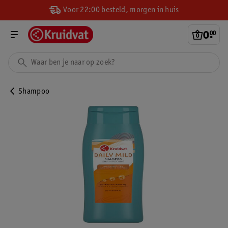
Voor 22:00 besteld, morgen in huis
0
.
00
Shampoo