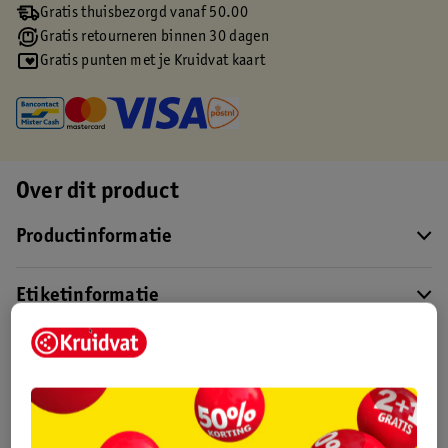
Gratis thuisbezorgd vanaf 50.00
Gratis retourneren binnen 30 dagen
Gratis punten met je Kruidvat kaart
Over dit product
Productinformatie
Etiketinformatie
Nature Impact Score
Rood (-) = hoge impact op het milieu.
Groen (+) = lage impact op het milieu.
Gebaseerd op wereldwijde