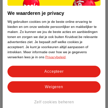
gemiddelden.
We waarderen je privacy
Nature Impact Score: 51%
Gemiddelde voor Haar - Shampoo: 50%
Wij gebruiken cookies om je de beste online ervaring te
Hogere score betekent lagere impact
bieden en om onze website persoonlijker en makkelijker te
maken.
Zo kunnen we jou de beste acties en aanbiedingen
tonen en zorgen we dat je ook buiten Kruidvat.be relevante
Bestel & Bezorginformatie
advertenties ziet.
Je bepaalt zelf welke cookies je
accepteert.
Je kunt je voorkeuren altijd aanpassen of
intrekken.
Meer informatie over hoe we je gegevens
Bekijk ook
verwerken lees je in ons
Privacybeleid
.
Meer
Kruidvat
Alle Shampoo
Accepteer
Hoe controleren wij de reviews?
Weigeren
ANDEREN KOCHTEN OOK
Zelf cookies beheren