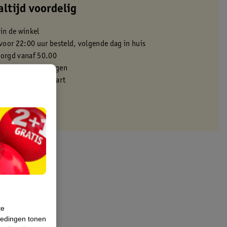
altijd voordelig
 in de winkel
oor 22:00 uur besteld, volgende dag in huis
zorgd vanaf 50.00
eren binnen 30 dagen
met je Kruidvat kaart
te
iedingen tonen