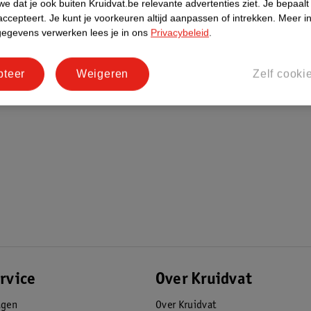
e dat je ook buiten Kruidvat.be relevante advertenties ziet.
Je bepaalt
accepteert.
Je kunt je voorkeuren altijd aanpassen of intrekken.
Meer in
gegevens verwerken lees je in ons
Privacybeleid
.
pteer
Weigeren
Zelf cooki
rvice
Over Kruidvat
agen
Over Kruidvat