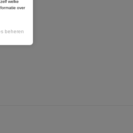
 zelf welke
formatie over
es beheren