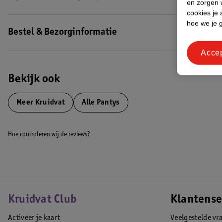
en zorgen w
cookies je 
hoe we je 
Bestel & Bezorginformatie
Acce
Bekijk ook
Meer
Kruidvat
Alle Pantys
Hoe controleren wij de reviews?
Kruidvat Club
Klantense
Activeer je kaart
Veelgestelde vr