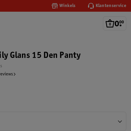
Winkels
Klantenservice
0
.
00
ily Glans 15 Den Panty
ks
reviews