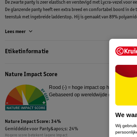
De zwarte panty is zeer elastisch en verstevigd met Lycra-vezel voor 
De glanzende panty heeft een extra breed en comfortabel boord in de ta
teenstuk met ingebreide ladderstop. Hij is gemaakt van 89% polyamid
Wil je weten welke maat je nodig hebt? Bekijk dan deze handige
Lees meer
maatt
EAN code:8719179783196
Etiketinformatie
Nature Impact Score
Rood (-) = hoge impact op het milieu. Gro
Gebaseerd op wereldwijde gemiddelden
We waa
Nature Impact Score: 34%
Wij gebrui
Gemiddelde voor Panty&apos;s: 24%
persoonlijk
Hogere score betekent lagere impact