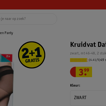
Den Panty
Kruidvat Da
zwart, mt 46-48, 2 stu
49 
(4.41/5)
3
.
99
Kleur
ZWART