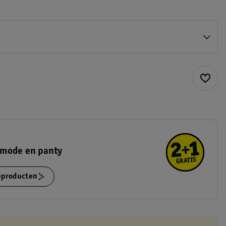
rmode en panty
ieproducten