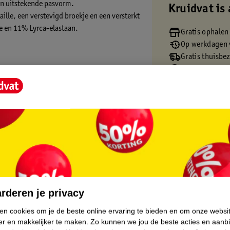
een uitstekende pasvorm.
Kruidvat is 
ille, een verstevigd broekje en een versterkt
e en 11% Lyrca-elastaan.
Gratis ophalen
Op werkdagen v
abel
Gratis thuisbe
Gratis retourn
Gratis punten 
en (+) = lage impact op het milieu.
.
rderen je privacy
ken cookies om je de beste online ervaring te bieden en om onze websi
er en makkelijker te maken.
Zo kunnen we jou de beste acties en aanb