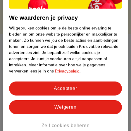
Gratis punten met je Kruidvat kaart
We waarderen je privacy
Wij gebruiken cookies om je de beste online ervaring te
bieden en om onze website persoonlijker en makkelijker te
maken.
Zo kunnen we jou de beste acties en aanbiedingen
Over dit product
tonen en zorgen we dat je ook buiten Kruidvat.be relevante
advertenties ziet.
Je bepaalt zelf welke cookies je
Productinformatie
accepteert.
Je kunt je voorkeuren altijd aanpassen of
intrekken.
Meer informatie over hoe we je gegevens
verwerken lees je in ons
Privacybeleid
.
Etiketinformatie
Accepteer
Nature Impact Score
Rood (-) = hoge impact op het milieu.
Weigeren
Groen (+) = lage impact op het milieu.
Gebaseerd op wereldwijde
gemiddelden.
Zelf cookies beheren