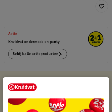
Actie
Kruidvat ondermode en panty
Bekijk alle actieproducten
Kruidvat is altijd voordelig
Gratis ophalen in de winkel
Op werkdagen voor 22:00 uur besteld, volgende dag in huis
Gratis thuisbezorgd vanaf 50.00
Gratis retourneren binnen 30 dagen