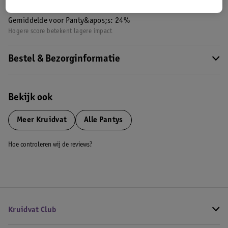
Nature Impact Score: 34%
Gemiddelde voor Panty&apos;s: 24%
Hogere score betekent lagere impact
Bestel & Bezorginformatie
Bekijk ook
Meer
Kruidvat
Alle Pantys
Hoe controleren wij de reviews?
Kruidvat Club