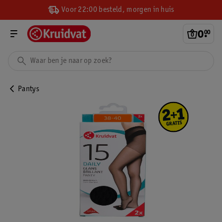
Voor 22:00 besteld, morgen in huis
0
.
00
Pantys