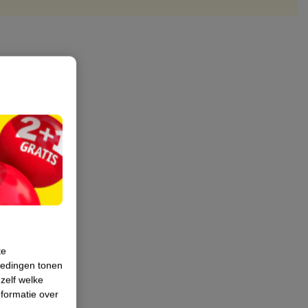
te
iedingen tonen
 zelf welke
formatie over