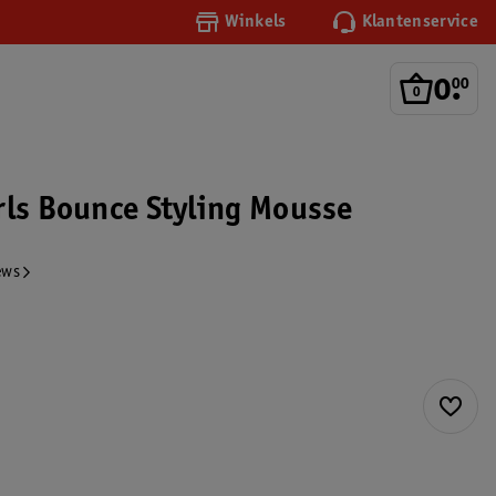
Winkels
Klantenservice
0
.
00
rls Bounce Styling Mousse
ews