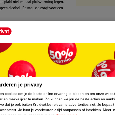
le plakt niet en gaat pluisvorming tegen.
 geen alcohol. De mousse zorgt voor een
it een bolletje schuim op je hand. Breng
rs door je haar. Föhnen versterkt het effect
core.
rderen je privacy
ken cookies om je de beste online ervaring te bieden en om onze websi
er en makkelijker te maken.
Zo kunnen we jou de beste acties en aanb
e dat je ook buiten Kruidvat.be relevante advertenties ziet.
Je bepaalt
accepteert.
Je kunt je voorkeuren altijd aanpassen of intrekken.
Meer in