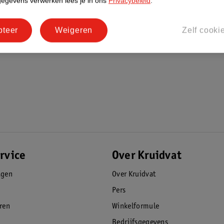
gegevens verwerken lees je in ons
Privacybeleid
.
pteer
Weigeren
Zelf cooki
rvice
Over Kruidvat
agen
Over Kruidvat
Pers
eren
Winkelformule
Bedrijfsgegevens