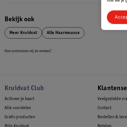
hoe we je 
Acce
Bekijk ook
Meer
Kruidvat
Alle Haarmousse
Hoe controleren wij de reviews?
Kruidvat Club
Klantense
Activeer je kaart
Veelgestelde vr
Alle voordelen
Contact
Gratis producten
Bestellen & lev
Mijn Kruidvat
Betalen