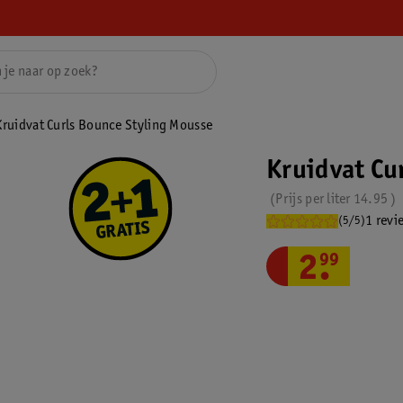
Kruidvat Curls Bounce Styling Mousse
Kruidvat Cu
Prijs per
liter
14.95
1 revi
(5/5)
2
.
99