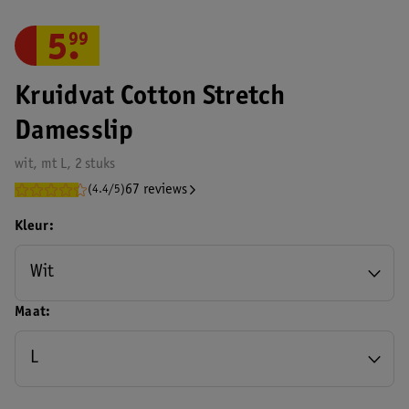
5
.
99
Kruidvat Cotton Stretch
Damesslip
wit, mt L, 2 stuks
67 reviews
(4.4/5)
Kleur
Wit
Maat
L