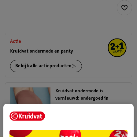
Actie
Kruidvat ondermode en panty
Bekijk alle actieproducten
Kruidvat ondermode is
vernieuwd: ondergoed in
topvorm!
/nl/blog/kruidvat-ondermode-is-
vernieuwd-ondergoed-in-topvorm