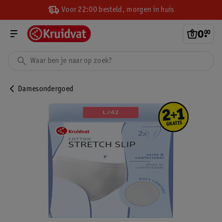
Voor 22:00 besteld, morgen in huis
0
.
00
Damesondergoed