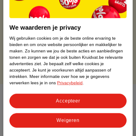
Kruidvat is altijd voordelig
Gratis ophalen in de winkel
We waarderen je privacy
Op werkdagen voor 22:00 uur besteld, volgende dag in huis
Wij gebruiken cookies om je de beste online ervaring te
Gratis thuisbezorgd vanaf 50.00
bieden en om onze website persoonlijker en makkelijker te
Gratis retourneren binnen 30 dagen
maken.
Zo kunnen we jou de beste acties en aanbiedingen
Gratis punten met je Kruidvat kaart
tonen en zorgen we dat je ook buiten Kruidvat.be relevante
advertenties ziet.
Je bepaalt zelf welke cookies je
accepteert.
Je kunt je voorkeuren altijd aanpassen of
intrekken.
Meer informatie over hoe we je gegevens
verwerken lees je in ons
Privacybeleid
.
Over dit product
Accepteer
Productinformatie
Weigeren
Etiketinformatie