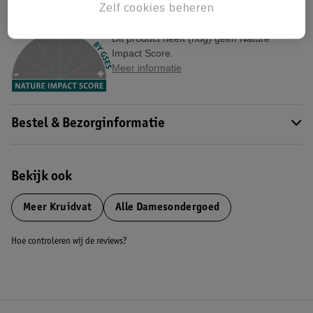
Zelf cookies beheren
Nature Impact Score
Dit product heeft (nog) geen Nature
Impact Score.
Meer informatie
Bestel & Bezorginformatie
Bekijk ook
Meer
Kruidvat
Alle Damesondergoed
Hoe controleren wij de reviews?