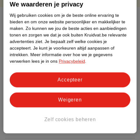
We waarderen je privacy
Wij gebruiken cookies om je de beste online ervaring te
Over dit product
bieden en om onze website persoonlijker en makkelijker te
maken.
Zo kunnen we jou de beste acties en aanbiedingen
Productinformatie
tonen en zorgen we dat je ook buiten Kruidvat.be relevante
advertenties ziet.
Je bepaalt zelf welke cookies je
accepteert.
Je kunt je voorkeuren altijd aanpassen of
Etiketinformatie
intrekken.
Meer informatie over hoe we je gegevens
verwerken lees je in ons
Privacybeleid
.
Nature Impact Score
Rood (-) = hoge impact op het milieu.
Accepteer
Groen (+) = lage impact op het milieu.
Gebaseerd op wereldwijde
Weigeren
gemiddelden.
Nature Impact Score: 37%
Zelf cookies beheren
Gemiddelde voor Haar - Kleurmiddelen: 48%
Hogere score betekent lagere impact