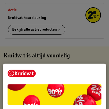
Actie
Kruidvat haarkleuring
Bekijk alle actieproducten
Kruidvat is altijd voordelig
Gratis ophalen in de winkel
Op werkdagen voor 22:00 uur besteld, volgende dag in huis
Gratis thuisbezorgd vanaf 50.00
Gratis retourneren binnen 30 dagen
Gratis punten met je Kruidvat kaart