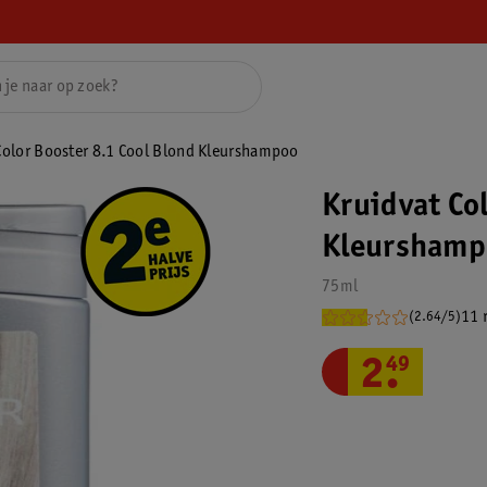
Color Booster 8.1 Cool Blond Kleurshampoo
Kruidvat Co
Kleurshamp
75ml
11 
(2.64/5)
2
.
49