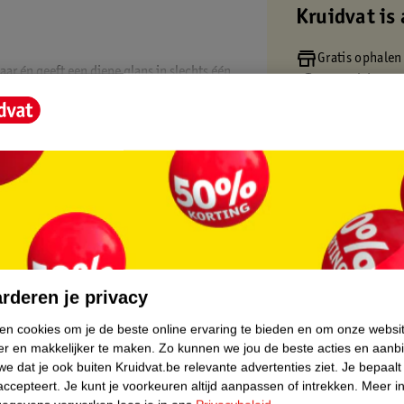
Kruidvat is 
Gratis ophalen
aar én geeft een diepe glans in slechts één
Op werkdagen v
 natuurlijk en gekleurd haar en houdt tot
Gratis thuisbe
Gratis retourn
Gratis punten 
 getest.
poo?
haarverf vijf minuten inwerken en spoel je
core.
en de conditie van je haar. Gebruik de
rderen je privacy
ken cookies om je de beste online ervaring te bieden en om onze websi
er en makkelijker te maken.
Zo kunnen we jou de beste acties en aanb
lang haar een dubbele hoeveelheid
e dat je ook buiten Kruidvat.be relevante advertenties ziet.
Je bepaalt
accepteert.
Je kunt je voorkeuren altijd aanpassen of intrekken.
Meer in