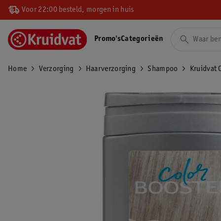
Voor 22:00 besteld, morgen in huis
Promo's
Categorieën
Home
Verzorging
Haarverzorging
Shampoo
Kruidvat 