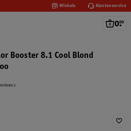
Winkels
Klantenservice
0
.
00
lor Booster 8.1 Cool Blond
oo
reviews