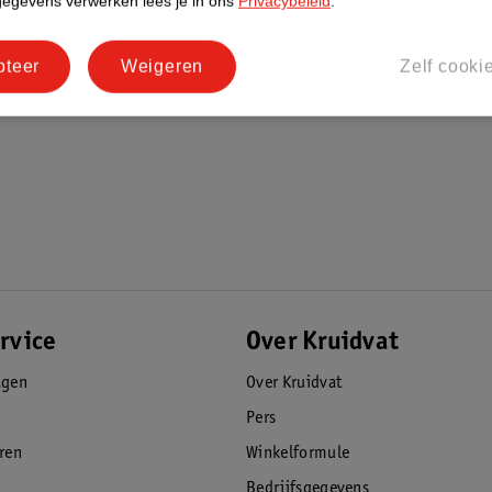
gegevens verwerken lees je in ons
Privacybeleid
.
g de instructies. Dit product is niet bestemd
pteer
Weigeren
Zelf cooki
 zwarte henna kunnen leiden tot een
eerde of beschadigde hoofdhuid
 met zwarte henna.
met je ogen vermijden. Bij contact met je
 Vlekken op je huid of kleding onmiddellijk
rvice
Over Kruidvat
agen
Over Kruidvat
Pers
eren
Winkelformule
Bedrijfsgegevens