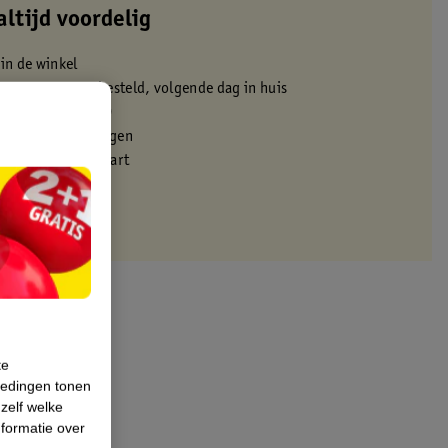
altijd voordelig
 in de winkel
oor 22:00 uur besteld, volgende dag in huis
zorgd vanaf 50.00
eren binnen 30 dagen
met je Kruidvat kaart
te
iedingen tonen
 zelf welke
formatie over