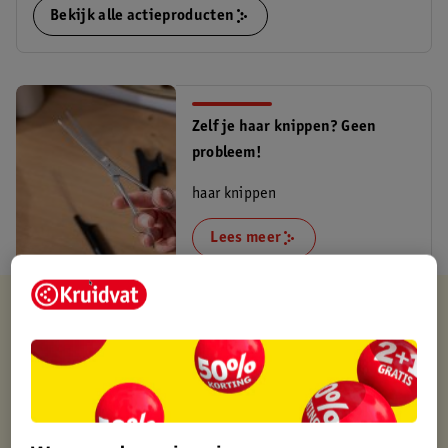
Bekijk alle actieproducten
Zelf je haar knippen? Geen
probleem!
haar knippen
Lees meer
Kruidvat is altijd voordelig
Gratis ophalen in de winkel
Op werkdagen voor 22:00 uur besteld, volgende dag in huis
Gratis thuisbezorgd vanaf 50.00
Gratis retourneren binnen 30 dagen