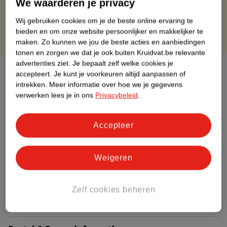
We waarderen je privacy
Gratis punten met je Kruidvat kaart
Wij gebruiken cookies om je de beste online ervaring te
bieden en om onze website persoonlijker en makkelijker te
maken.
Zo kunnen we jou de beste acties en aanbiedingen
tonen en zorgen we dat je ook buiten Kruidvat.be relevante
advertenties ziet.
Je bepaalt zelf welke cookies je
Over dit product
accepteert.
Je kunt je voorkeuren altijd aanpassen of
intrekken.
Meer informatie over hoe we je gegevens
Productinformatie
verwerken lees je in ons
Privacybeleid
.
Etiketinformatie
Accepteer
Nature Impact Score
Weigeren
Dit product heeft (nog) geen Nature
Impact Score.
Zelf cookies beheren
Meer informatie