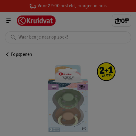
Voor 22:00 besteld, morgen in huis
0
.
00
Fopspenen