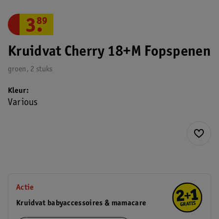
3
.
89
Kruidvat Cherry 18+M Fopspenen
groen, 2 stuks
Kleur
Various
Actie
Kruidvat babyaccessoires & mamacare