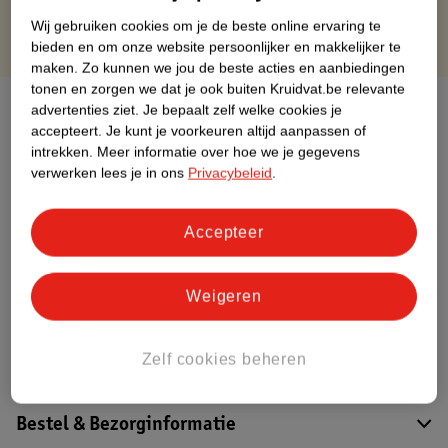
Wij gebruiken cookies om je de beste online ervaring te
bieden en om onze website persoonlijker en makkelijker te
maken.
Zo kunnen we jou de beste acties en aanbiedingen
tonen en zorgen we dat je ook buiten Kruidvat.be relevante
Over dit product
advertenties ziet.
Je bepaalt zelf welke cookies je
accepteert.
Je kunt je voorkeuren altijd aanpassen of
intrekken.
Meer informatie over hoe we je gegevens
Productinformatie
verwerken lees je in ons
Privacybeleid
.
Etiketinformatie
Accepteer
Nature Impact Score
Weigeren
Dit product heeft (nog) geen Nature
Impact Score.
Meer informatie
Zelf cookies beheren
Bestel & Bezorginformatie