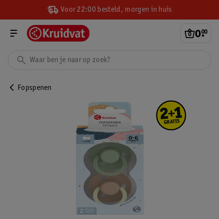
Voor 22:00 besteld, morgen in huis
0
.
00
Fopspenen