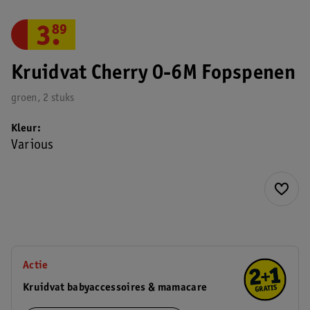
3
.
89
Kruidvat Cherry 0-6M Fopspenen
groen, 2 stuks
Kleur
Various
Actie
Kruidvat babyaccessoires & mamacare