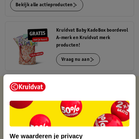
Bekijk alle actieproducten
Kruidvat Baby KadoBox boordevol
A-merk en Kruidvat merk
producten!
Vraag nu aan
Kruidvat is altijd voordelig
Gratis ophalen in de winkel
Op werkdagen voor 22:00 uur besteld, volgende dag in huis
Gratis thuisbezorgd vanaf 50.00
Gratis retourneren binnen 30 dagen
Gratis punten met je Kruidvat kaart
We waarderen je privacy