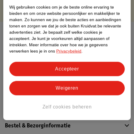
Wij gebruiken cookies om je de beste online ervaring te
bieden en om onze website persoonlijker en makkelijker te
maken.
Zo kunnen we jou de beste acties en aanbiedingen
tonen en zorgen we dat je ook buiten Kruidvat.be relevante
Over dit product
advertenties ziet.
Je bepaalt zelf welke cookies je
accepteert.
Je kunt je voorkeuren altijd aanpassen of
Productinformatie
intrekken.
Meer informatie over hoe we je gegevens
verwerken lees je in ons
Privacybeleid
.
Etiketinformatie
Accepteer
Nature Impact Score
Weigeren
Dit product heeft (nog) geen Nature
Impact Score.
Meer informatie
Zelf cookies beheren
Bestel & Bezorginformatie