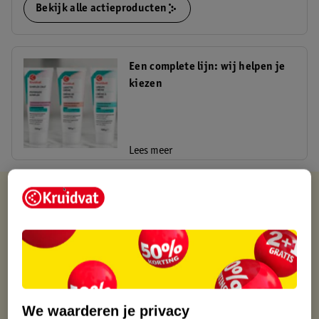
Bekijk alle actieproducten
Een complete lijn: wij helpen je
kiezen
Lees meer
Kruidvat is altijd voordelig
Gratis ophalen in de winkel
Op werkdagen voor 22:00 uur besteld, volgende dag in huis
Gratis thuisbezorgd vanaf 50.00
Gratis retourneren binnen 30 dagen
Gratis punten met je Kruidvat kaart
We waarderen je privacy