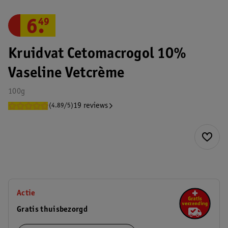
6
.
49
Kruidvat Cetomacrogol 10%
Vaseline Vetcrème
100g
19 reviews
(4.89/5)
Actie
Gratis thuisbezorgd