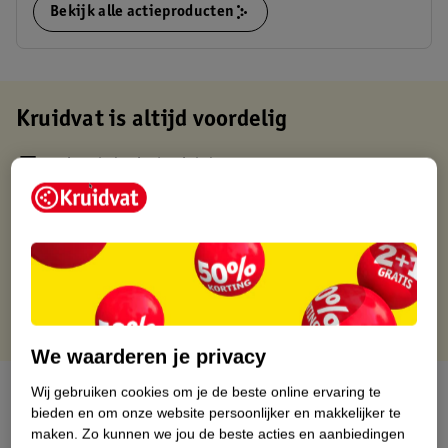
Bekijk alle actieproducten
Kruidvat is altijd voordelig
Gratis ophalen in de winkel
Op werkdagen voor 22:00 uur besteld, volgende dag in huis
Gratis thuisbezorgd vanaf 50.00
Gratis retourneren binnen 30 dagen
Gratis punten met je Kruidvat kaart
We waarderen je privacy
Over dit product
Wij gebruiken cookies om je de beste online ervaring te
bieden en om onze website persoonlijker en makkelijker te
maken.
Zo kunnen we jou de beste acties en aanbiedingen
Productinformatie