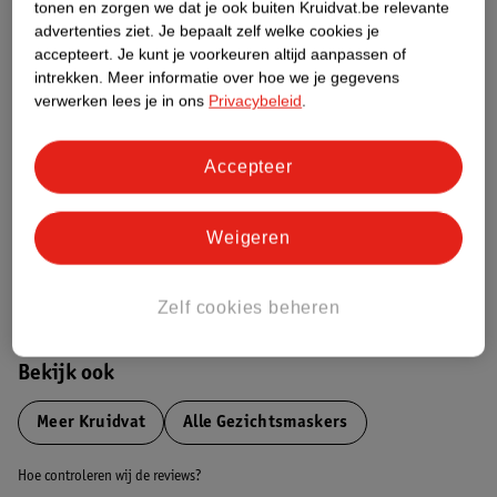
tonen en zorgen we dat je ook buiten Kruidvat.be relevante
advertenties ziet.
Je bepaalt zelf welke cookies je
Etiketinformatie
accepteert.
Je kunt je voorkeuren altijd aanpassen of
intrekken.
Meer informatie over hoe we je gegevens
verwerken lees je in ons
Privacybeleid
.
Nature Impact Score
Dit product heeft (nog) geen Nature
Accepteer
Impact Score.
Meer informatie
Weigeren
Bestel & Bezorginformatie
Zelf cookies beheren
Bekijk ook
Meer
Kruidvat
Alle Gezichtsmaskers
Hoe controleren wij de reviews?