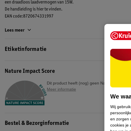
een draadloos laadvermogen van 15W.
De handleiding is
hier
te vinden.
EAN code:8720674331997
Lees meer
Etiketinformatie
Nature Impact Score
Dit product heeft (nog) geen Nature Impact S
Meer informatie
We waa
Wij gebrui
persoonlijk
en zorgen w
Bestel & Bezorginformatie
cookies je 