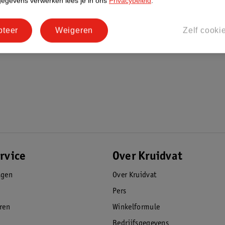
gegevens verwerken lees je in ons
Privacybeleid
.
pteer
Weigeren
Zelf cooki
rvice
Over Kruidvat
agen
Over Kruidvat
Pers
eren
Winkelformule
Bedrijfsgegevens