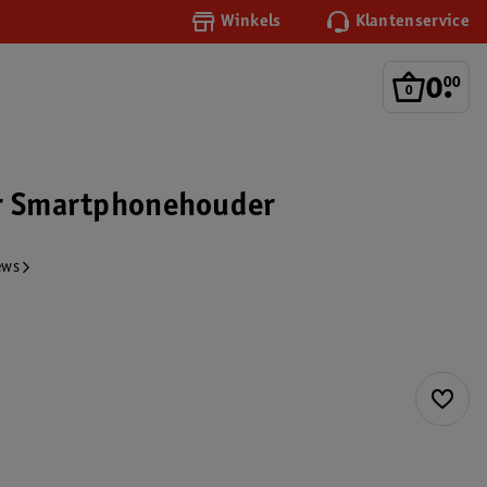
Winkels
Klantenservice
0
.
00
ar Smartphonehouder
ews