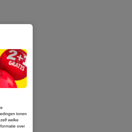
te
iedingen tonen
 zelf welke
formatie over