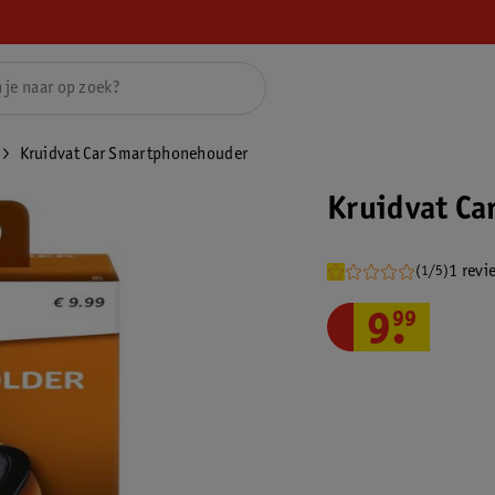
Kruidvat Car Smartphonehouder
Kruidvat C
1 revi
(1/5)
9
.
99