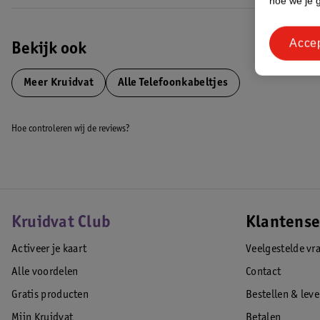
hoe we je 
Acce
Bekijk ook
Meer
Kruidvat
Alle Telefoonkabeltjes
Hoe controleren wij de reviews?
Kruidvat Club
Klantense
Activeer je kaart
Veelgestelde vr
Alle voordelen
Contact
Gratis producten
Bestellen & lev
Mijn Kruidvat
Betalen