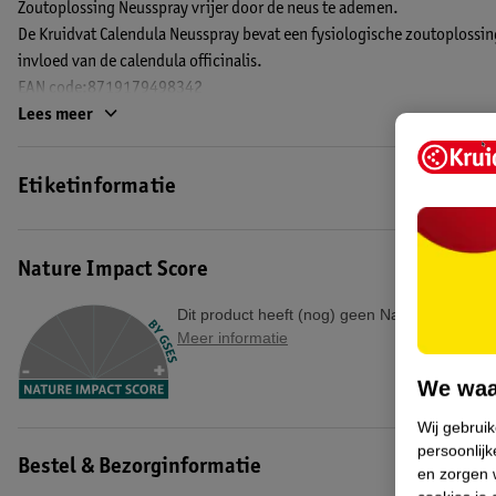
Zoutoplossing Neusspray vrijer door de neus te ademen.
De Kruidvat Calendula Neusspray bevat een fysiologische zoutoplossi
invloed van de calendula officinalis.
EAN code:8719179498342
Lees meer
Etiketinformatie
Nature Impact Score
Dit product heeft (nog) geen Nature Impact S
Meer informatie
We waa
Wij gebrui
persoonlijk
Bestel & Bezorginformatie
en zorgen w