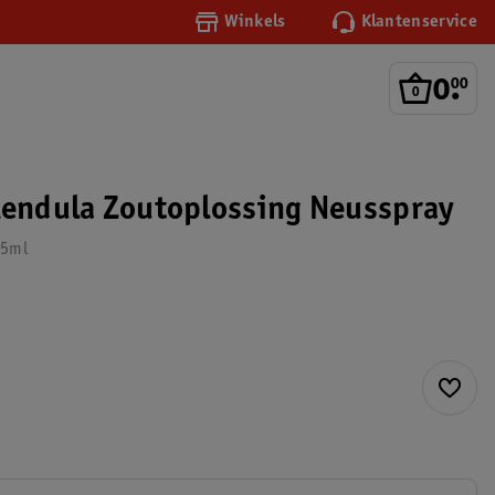
Winkels
Klantenservice
0
.
00
lendula Zoutoplossing Neusspray
15ml