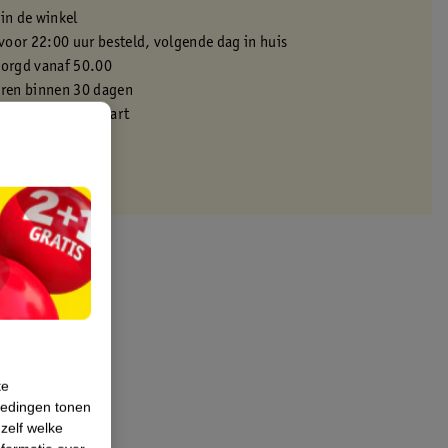
 in de winkel
oor 22:00 uur besteld, volgende dag in huis
zorgd vanaf 50.00
eren binnen 30 dagen
met je Kruidvat kaart
te
iedingen tonen
 zelf welke