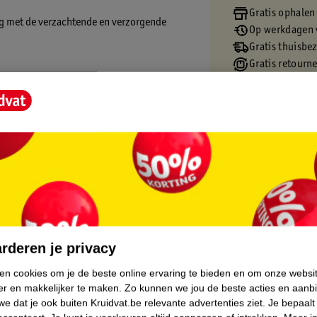
Gratis ophalen
ng met de verzachtende en verzorgende
Op werkdagen v
Gratis thuisbe
Gratis retourn
Gratis punten 
core.
rderen je privacy
ken cookies om je de beste online ervaring te bieden en om onze websi
er en makkelijker te maken.
Zo kunnen we jou de beste acties en aanb
e dat je ook buiten Kruidvat.be relevante advertenties ziet.
Je bepaalt