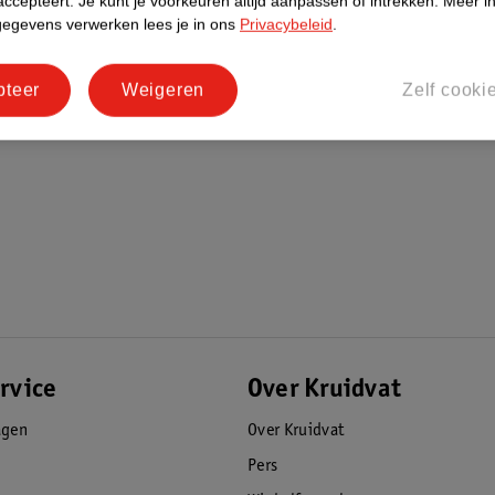
accepteert.
Je kunt je voorkeuren altijd aanpassen of intrekken.
Meer in
gegevens verwerken lees je in ons
Privacybeleid
.
pteer
Weigeren
Zelf cooki
rvice
Over Kruidvat
agen
Over Kruidvat
Pers