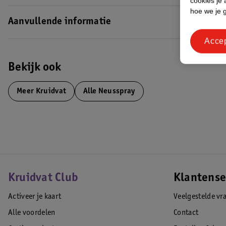
cookies je 
hoe we je 
Aanvullende informatie
Acce
Bekijk ook
Meer
Kruidvat
Alle Neusspray
Kruidvat Club
Klantense
Activeer je kaart
Veelgestelde vr
Alle voordelen
Contact