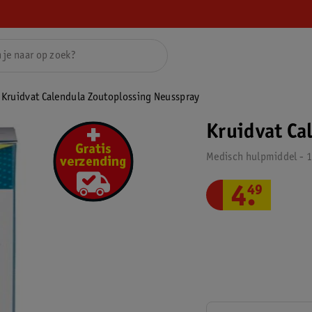
Kruidvat Calendula Zoutoplossing Neusspray
Kruidvat Ca
Medisch hulpmiddel - 
4
.
49