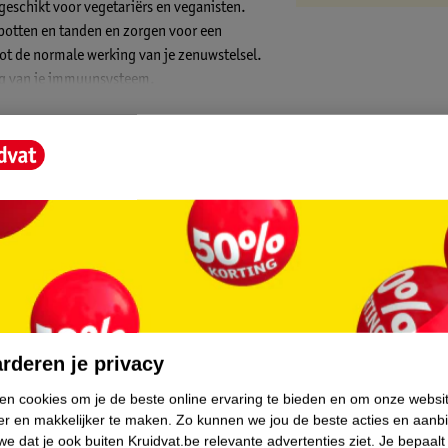
 geschikt voor vegetariërs en veganisten.
botten en tanden en zorgen voor een
ot de normale werking van je zenuwstelsel.
ing van je immuunsysteem.
n belangrijk. Voedingssuplementen zijn geen
uiten bereik van kinderen houden.
en (+) = lage impact op het milieu.
l kleine stapjes. Ook onze Kruidvat Merk
.
en van de potjes van onze Kruidvat
erden. We besparen hierdoor 46.000 kg
rderen je privacy
amere wereld!
ken cookies om je de beste online ervaring te bieden en om onze websi
er en makkelijker te maken.
Zo kunnen we jou de beste acties en aanb
e dat je ook buiten Kruidvat.be relevante advertenties ziet.
Je bepaalt