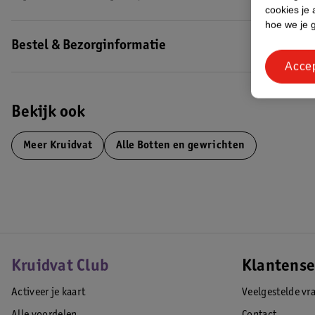
cookies je 
hoe we je 
Bestel & Bezorginformatie
Acce
Bekijk ook
Meer
Kruidvat
Alle Botten en gewrichten
Kruidvat Club
Klantense
Activeer je kaart
Veelgestelde vr