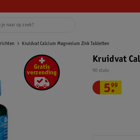
richten
Kruidvat Calcium Magnesium Zink Tabletten
Kruidvat Ca
90 stuks
5
.
99