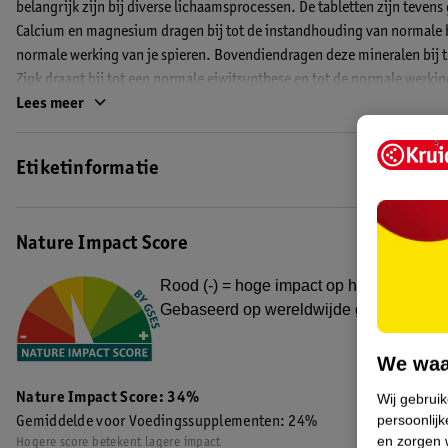
belangrijk zijn bij diverse lichaamsprocessen. De tabletten zijn tevens
Calcium en magnesium dragen bij tot de instandhouding van normale 
normale werking van je spieren. Bovendiendragen deze mineralen bij t
Zink draagt bij tot een normale eiwitsynthese en tot de normale werk
Lees meer
Een gevarieerde, evenwichtige voeding en een gezonde levensstijl zij
vervanging van een gevarieerde voeding.
Etiketinformatie
Bewaaradvies
De tabletten bij kamertemperatuur, droog en afgesloten bewaren en b
Nature Impact Score
Een stapje duurzamer met Kruidvat Merk
Rood (-) = hoge impact op het milieu. Gro
Bij Kruidvat zijn we actief bezig met duurzaamheid en zetten we al vee
Gebaseerd op wereldwijde gemiddelden
producten worden steeds een beetje duurzamer. Zo hebben we de wand
voedingssupplementen dunner gemaakt zonder dat ze minder stevig w
We waa
plastic per jaar. Hiermee zetten we weer een stapje richting een duurz
EAN code:8719179547088,8717333056933
Nature Impact Score: 34%
Wij gebrui
persoonlijk
Gemiddelde voor Voedingssupplementen: 24%
en zorgen w
Hogere score betekent lagere impact