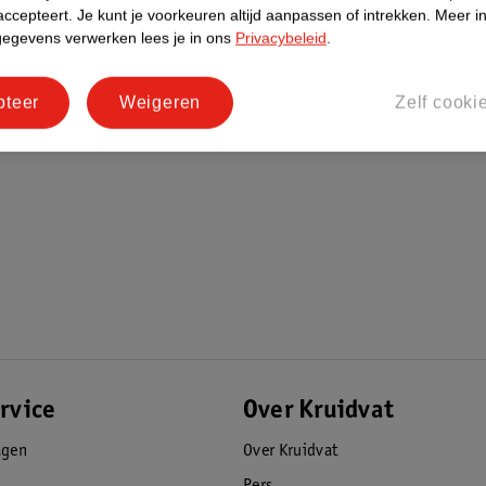
accepteert.
Je kunt je voorkeuren altijd aanpassen of intrekken.
Meer in
gegevens verwerken lees je in ons
Privacybeleid
.
pteer
Weigeren
Zelf cooki
rvice
Over Kruidvat
agen
Over Kruidvat