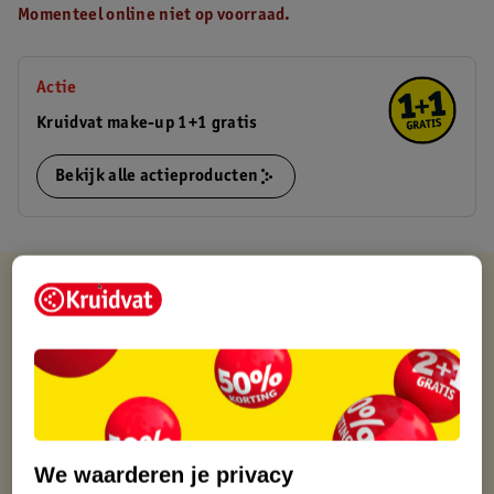
Momenteel online niet op voorraad.
Actie
Kruidvat make-up 1+1 gratis
Bekijk alle actieproducten
Kruidvat is altijd voordelig
Gratis ophalen in de winkel
Op werkdagen voor 22:00 uur besteld, volgende dag in huis
Gratis thuisbezorgd vanaf 50.00
Gratis retourneren binnen 30 dagen
Gratis punten met je Kruidvat kaart
We waarderen je privacy