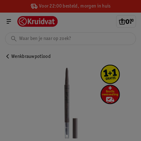
Voor 22:00 besteld, morgen in huis
0
.
00
Wenkbrauwpotlood