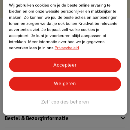
Wij gebruiken cookies om je de beste online ervaring te
bieden en om onze website persoonlijker en makkelijker te
maken.
Zo kunnen we jou de beste acties en aanbiedingen
tonen en zorgen we dat je ook buiten Kruidvat.be relevante
Over dit product
advertenties ziet.
Je bepaalt zelf welke cookies je
accepteert.
Je kunt je voorkeuren altijd aanpassen of
Productinformatie
intrekken.
Meer informatie over hoe we je gegevens
verwerken lees je in ons
Privacybeleid
.
Etiketinformatie
Accepteer
Nature Impact Score
Dit product heeft (nog) geen Nature
Weigeren
Impact Score.
Meer informatie
Zelf cookies beheren
Bestel & Bezorginformatie