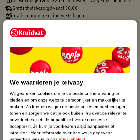
Op werkdagen voor 22:00 uur besteld, volgende dag in huis
Gratis thuisbezorgd vanaf 50.00
Gratis retourneren binnen 30 dagen
Gratis punten met je Kruidvat kaart
Over dit product
Productinformatie
We waarderen je privacy
Wij gebruiken cookies om je de beste online ervaring te
Etiketinformatie
bieden en om onze website persoonlijker en makkelijker te
maken.
Zo kunnen we jou de beste acties en aanbiedingen
tonen en zorgen we dat je ook buiten Kruidvat.be relevante
Nature Impact Score
advertenties ziet.
Je bepaalt zelf welke cookies je
Dit product heeft (nog) geen Nature
accepteert.
Je kunt je voorkeuren altijd aanpassen of
Impact Score.
intrekken.
Meer informatie over hoe we je gegevens
Meer informatie
verwerken lees je in ons
Privacybeleid
.