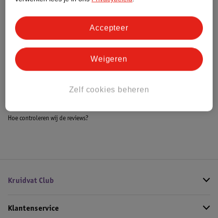
Accepteer
Bestel & Bezorginformatie
Weigeren
Bekijk ook
Zelf cookies beheren
Meer
Kruidvat
Alle Haarklemmen
Hoe controleren wij de reviews?
Kruidvat Club
Klantenservice