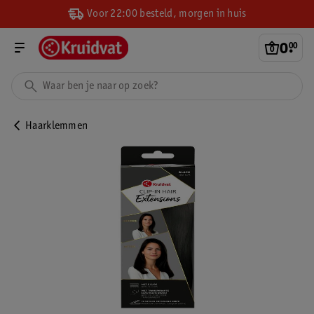
Voor 22:00 besteld, morgen in huis
0
.
00
Haarklemmen