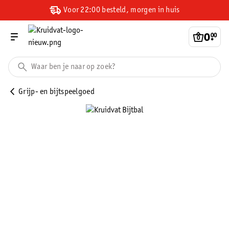
Voor 22:00 besteld, morgen in huis
0
.
00
Grijp- en bijtspeelgoed