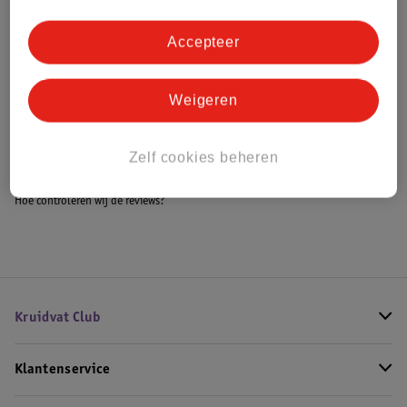
Accepteer
Bestel & Bezorginformatie
Weigeren
Bekijk ook
Zelf cookies beheren
Meer
Kruidvat
Alle Nagelbehandeling
Hoe controleren wij de reviews?
Kruidvat Club
Klantenservice