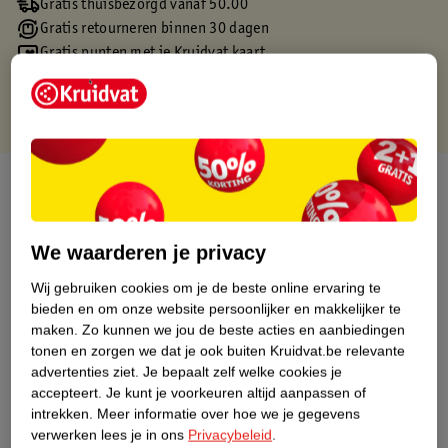
Gratis thuisbezorgd vanaf 50.00
Gratis retourneren binnen 30 dagen
Gratis punten met je Kruidvat kaart
Over dit product
Productinformatie
We waarderen je privacy
Etiketinformatie
Wij gebruiken cookies om je de beste online ervaring te
bieden en om onze website persoonlijker en makkelijker te
maken.
Zo kunnen we jou de beste acties en aanbiedingen
Nature Impact Score
tonen en zorgen we dat je ook buiten Kruidvat.be relevante
advertenties ziet.
Je bepaalt zelf welke cookies je
Dit product heeft (nog) geen Nature
accepteert.
Je kunt je voorkeuren altijd aanpassen of
Impact Score.
intrekken.
Meer informatie over hoe we je gegevens
Meer informatie
verwerken lees je in ons
Privacybeleid
.