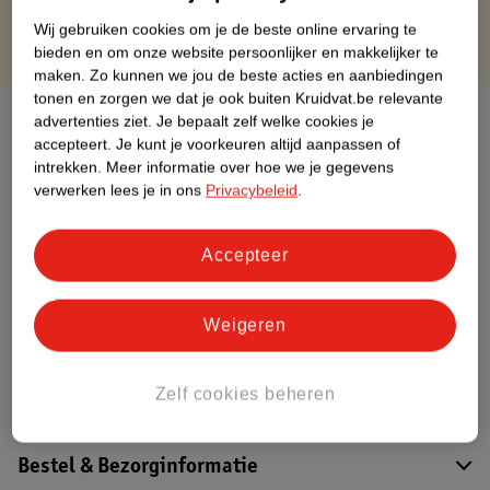
Wij gebruiken cookies om je de beste online ervaring te
bieden en om onze website persoonlijker en makkelijker te
maken.
Zo kunnen we jou de beste acties en aanbiedingen
tonen en zorgen we dat je ook buiten Kruidvat.be relevante
Over dit product
advertenties ziet.
Je bepaalt zelf welke cookies je
accepteert.
Je kunt je voorkeuren altijd aanpassen of
intrekken.
Meer informatie over hoe we je gegevens
Productinformatie
verwerken lees je in ons
Privacybeleid
.
Etiketinformatie
Accepteer
Nature Impact Score
Weigeren
Dit product heeft (nog) geen Nature
Impact Score.
Meer informatie
Zelf cookies beheren
Bestel & Bezorginformatie