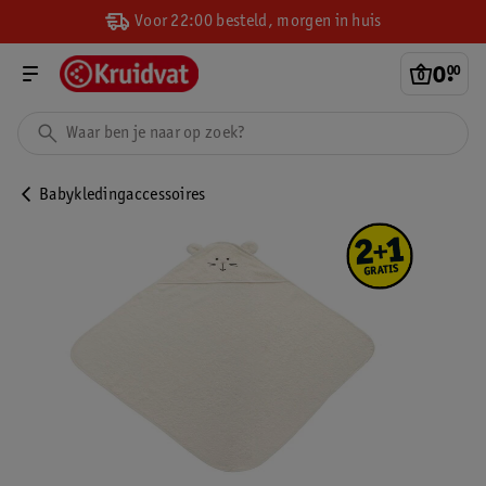
Voor 22:00 besteld, morgen in huis
0
.
00
Babykledingaccessoires