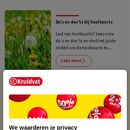
Do’s en don’ts bij hooikoorts
Last van hooikoorts? Lees onze
do's en don'ts en vind het juiste
middel om de hooikoorts te
verlichten.
Lees meer
Kruidvat is altijd voordelig
Gratis ophalen in de winkel
Op werkdagen voor 22:00 uur besteld, volgende dag in huis
Gratis thuisbezorgd vanaf 50.00
Gratis retourneren binnen 30 dagen
Gratis punten met je Kruidvat kaart
We waarderen je privacy