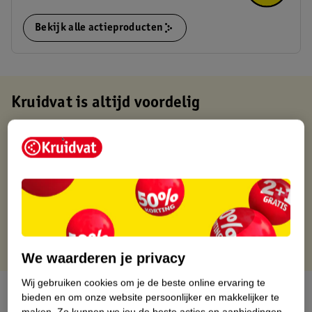
Bekijk alle actieproducten
Kruidvat is altijd voordelig
Gratis ophalen in de winkel
Op werkdagen voor 22:00 uur besteld, volgende dag in huis
Gratis thuisbezorgd vanaf 50.00
Gratis retourneren binnen 30 dagen
Gratis punten met je Kruidvat kaart
We waarderen je privacy
Wij gebruiken cookies om je de beste online ervaring te
Over dit product
bieden en om onze website persoonlijker en makkelijker te
maken.
Zo kunnen we jou de beste acties en aanbiedingen