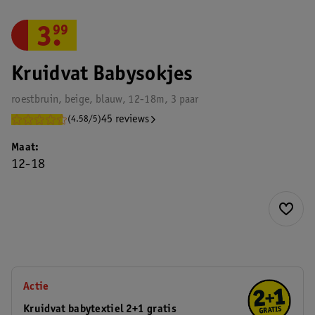
3
.
99
Kruidvat Babysokjes
roestbruin, beige, blauw, 12-18m, 3 paar
45 reviews
(4.58/5)
Maat
12-18
Actie
Kruidvat babytextiel 2+1 gratis