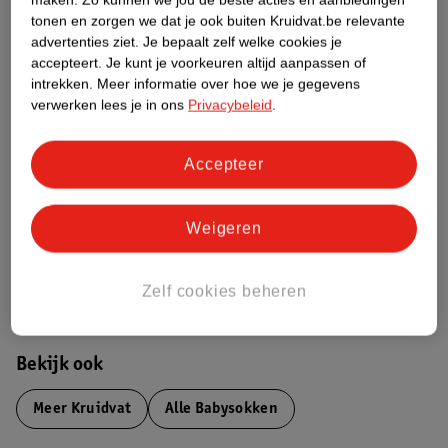
Productinformatie
tonen en zorgen we dat je ook buiten Kruidvat.be relevante
advertenties ziet.
Je bepaalt zelf welke cookies je
accepteert.
Je kunt je voorkeuren altijd aanpassen of
Etiketinformatie
intrekken.
Meer informatie over hoe we je gegevens
verwerken lees je in ons
Privacybeleid
.
Nature Impact Score
Accepteer
Dit product heeft (nog) geen Nature
Impact Score.
Meer informatie
Weigeren
Bestel & Bezorginformatie
Zelf cookies beheren
Bekijk ook
Meer
Kruidvat
Alle Babysokken