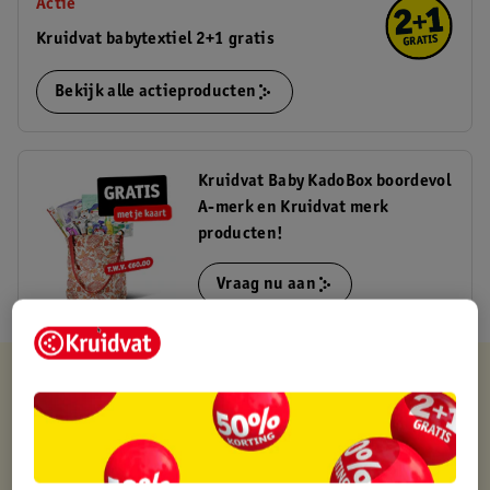
Actie
Kruidvat babytextiel 2+1 gratis
Bekijk alle actieproducten
Kruidvat Baby KadoBox boordevol
A-merk en Kruidvat merk
producten!
Vraag nu aan
Kruidvat is altijd voordelig
Gratis ophalen in de winkel
Op werkdagen voor 22:00 uur besteld, volgende dag in huis
Gratis thuisbezorgd vanaf 50.00