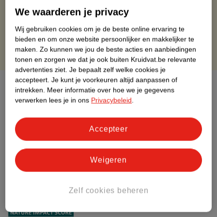
Gratis retourneren binnen 30 dagen
We waarderen je privacy
Gratis punten met je Kruidvat kaart
Wij gebruiken cookies om je de beste online ervaring te
bieden en om onze website persoonlijker en makkelijker te
maken.
Zo kunnen we jou de beste acties en aanbiedingen
tonen en zorgen we dat je ook buiten Kruidvat.be relevante
advertenties ziet.
Je bepaalt zelf welke cookies je
accepteert.
Je kunt je voorkeuren altijd aanpassen of
Over dit product
intrekken.
Meer informatie over hoe we je gegevens
verwerken lees je in ons
Privacybeleid
.
Productinformatie
Accepteer
Etiketinformatie
Weigeren
Nature Impact Score
Dit product heeft (nog) geen Nature
Impact Score.
Zelf cookies beheren
Meer informatie