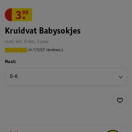
3
.
99
Kruidvat Babysokjes
roze, wit, 0-6m, 3 paar
57 reviews
(4.7/5)
Maat
0-6