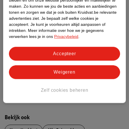
bieden en om onze website persoonlijker en makkelijker te
Over dit product
maken.
Zo kunnen we jou de beste acties en aanbiedingen
tonen en zorgen we dat je ook buiten Kruidvat.be relevante
Productinformatie
advertenties ziet.
Je bepaalt zelf welke cookies je
accepteert.
Je kunt je voorkeuren altijd aanpassen of
intrekken.
Meer informatie over hoe we je gegevens
Etiketinformatie
verwerken lees je in ons
Privacybeleid
.
Nature Impact Score
Accepteer
Dit product heeft (nog) geen Nature
Impact Score.
Weigeren
Meer informatie
Zelf cookies beheren
Bestel & Bezorginformatie
Bekijk ook