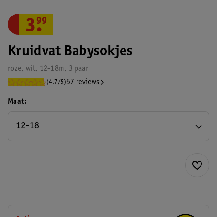
3
.
99
Kruidvat Babysokjes
roze, wit, 12-18m, 3 paar
57 reviews
(4.7/5)
Maat
12-18