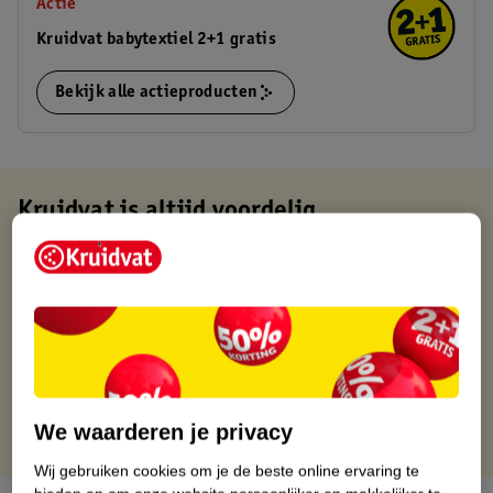
Actie
Kruidvat babytextiel 2+1 gratis
Bekijk alle actieproducten
Kruidvat is altijd voordelig
Gratis ophalen in de winkel
Op werkdagen voor 22:00 uur besteld, volgende dag in huis
Gratis thuisbezorgd vanaf 50.00
Gratis retourneren binnen 30 dagen
Gratis punten met je Kruidvat kaart
We waarderen je privacy
Wij gebruiken cookies om je de beste online ervaring te