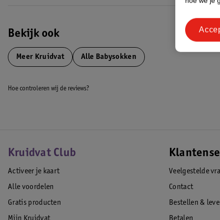
hoe we je 
wereld!
EAN code:8720674070834
Acce
Bekijk ook
Meer
Kruidvat
Alle Babysokken
Hoe controleren wij de reviews?
Kruidvat Club
Klantense
Activeer je kaart
Veelgestelde vr
Alle voordelen
Contact
Gratis producten
Bestellen & lev
Mijn Kruidvat
Betalen