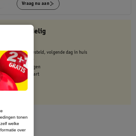
Vraag nu aan
altijd voordelig
 in de winkel
oor 22:00 uur besteld, volgende dag in huis
zorgd vanaf 50.00
eren binnen 30 dagen
met je Kruidvat kaart
te
iedingen tonen
 zelf welke
formatie over