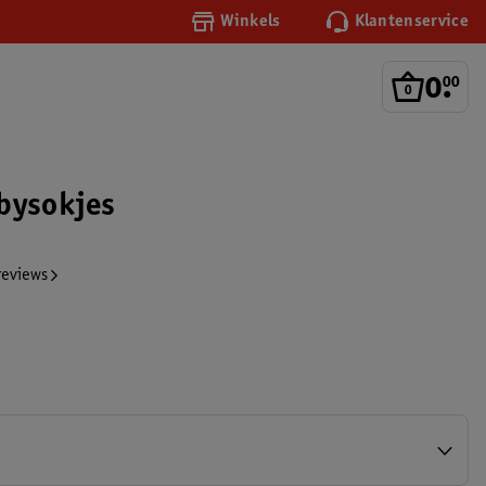
Winkels
Klantenservice
0
.
00
bysokjes
reviews