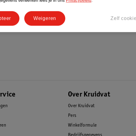
gegevens verwerken lees je in ons
Privacybeleid
.
pteer
Weigeren
Zelf cooki
rvice
Over Kruidvat
agen
Over Kruidvat
Pers
eren
Winkelformule
Bedrijfsgegevens