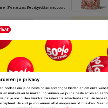
er en 3% elastaan. De babysokken met boord
Kruidvat is 
adjes en verwijder ze.
Gratis ophalen
Op werkdagen v
e droger en mogen niet gestreken worden.
Gratis thuisbe
Gratis retourn
Gratis punten 
 heeft ons katoenen Kruidvat babytextiel
core.
duurzamen van de katoenteelt én de
n een duurzamere katoenproductie. We kopen
rderen je privacy
ken cookies om je de beste online ervaring te bieden en om onze websi
er en makkelijker te maken.
Zo kunnen we jou de beste acties en aanb
t Better Cotton Initiative. Dit product werd
e dat je ook buiten Kruidvat.be relevante advertenties ziet.
Je bepaalt
‘Better Cotton’ katoen. Kijk voor meer
accepteert.
Je kunt je voorkeuren altijd aanpassen of intrekken.
Meer in
 we weer een stapje richting een duurzamere