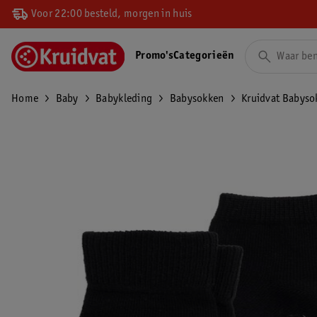
Voor 22:00 besteld, morgen in huis
Promo's
Categorieën
Home
Baby
Babykleding
Babysokken
Kruidvat Babyso