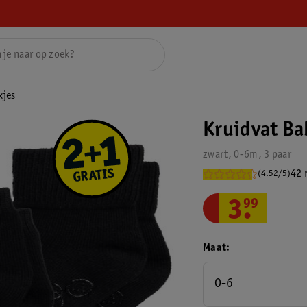
kjes
Kruidvat Ba
zwart, 0-6m, 3 paar
42 
(4.52/5)
3
.
99
Maat
0-6