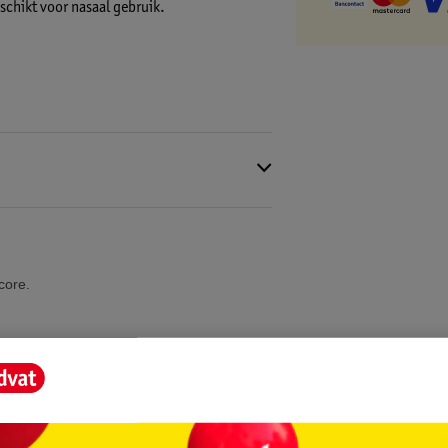
schikt voor nasaal gebruik.
core.