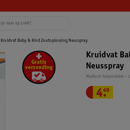
Kruidvat Baby & Kind Zoutoplossing Neusspray
Kruidvat Ba
Neusspray
Medisch hulpmiddel - 
4
.
49