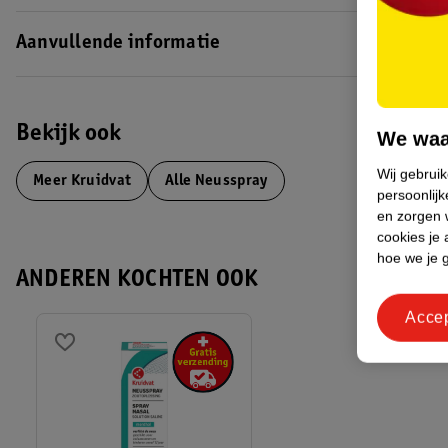
Aanvullende informatie
Bekijk ook
We waa
Wij gebrui
Meer
Kruidvat
Alle Neusspray
persoonlijk
en zorgen w
cookies je 
hoe we je 
ANDEREN KOCHTEN OOK
Acce