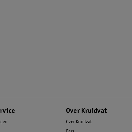
rvice
Over Kruidvat
agen
Over Kruidvat
Pers