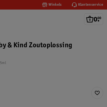
Winkels
Klantenservice
0
.
00
by & Kind Zoutoplossing
15ml