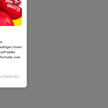
te
iedingen tonen
 zelf welke
formatie over
es beheren