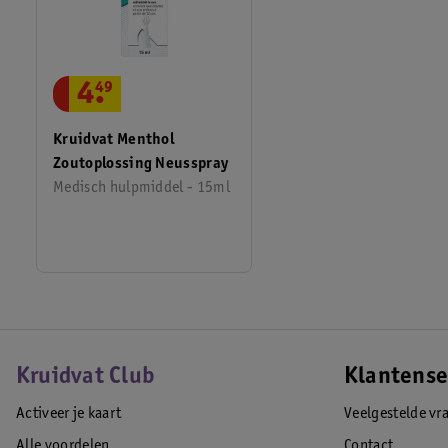
4
.
49
Kruidvat Menthol
Zoutoplossing Neusspray
Medisch hulpmiddel - 15ml
Kruidvat Club
Klantense
Activeer je kaart
Veelgestelde vr
Alle voordelen
Contact