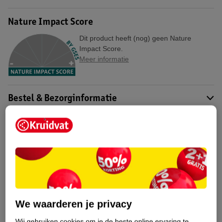
Nature Impact Score
Dit product heeft (nog) geen Nature
Impact Score.
Meer informatie
Bestel & Bezorginformatie
Aanvullende informatie
Bekijk ook
Meer
Kruidvat
Alle Hoofdluis
We waarderen je privacy
Wij gebruiken cookies om je de beste online ervaring te