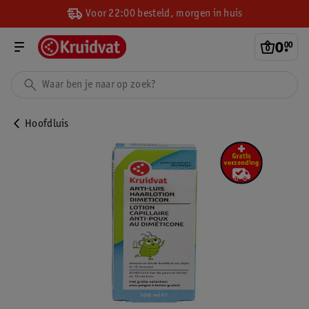
Voor 22:00 besteld, morgen in huis
0
.
00
Hoofdluis